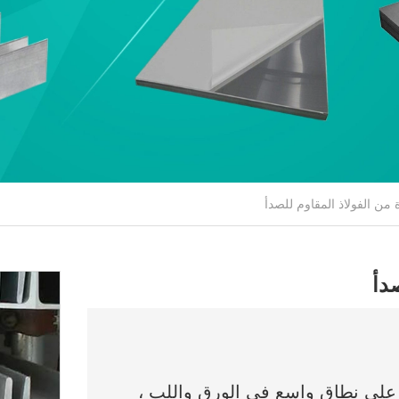
ُستخدم قنوات SS 310 و SS 310 Flat Bar على نطاق واسع في الورق واللب ،