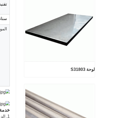
تقنية
2 مم أسلاك الفولاذ المجلفنة
اتصل الآن
ستان
الموا
لوحة S31803
لوحة S31803
اتصل الآن
خدمة م
1. الدعم الفني عن طريق الهاتف Whatsapp أو البريد الإلكتروني على مدار الساعة