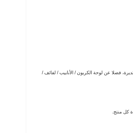
ديرة، فضلا عن لوحة الكربون / الأنابيب / لفائف /