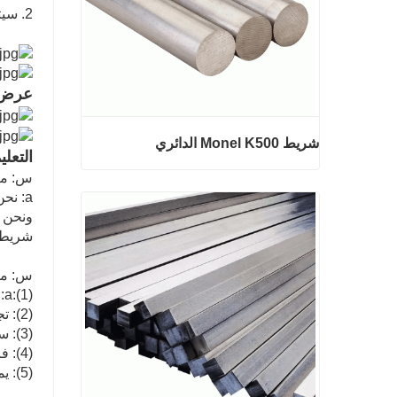
2. سيتم التعامل مع المشاكل في أقرب وقت ممكن وفقا للوضع
عرض 
شريط Monel K500 الدائري
التعلي
س: ما 
a: نحن صناعة الصلب التجارية والتجارة.
ونحن ا
شريط Monel K500 الدائري
شريط 
اتصل الآن
س: ما
a:(1): جودة رئيس الوزراء وسعر معقول.
(2): تجارب ممتازة واسعة مع خدمة ما بعد البيع.
(3): سيتم فحص كل عملية من قبل مراقبة الجودة المسؤولة التي تضمن جودة كل منتج.
(4): فرق التعبئة المهنية التي تحافظ على كل التعبئة بأمان.
(5): يمكن توفير عينات حسب متطلباتك.