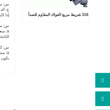
س: ما
316 شريط مربع الفولاذ المقاوم للصدأ
إذا كا
س: ما
a: سعرنا تنافسي للغاية.
316 شريط مربع الفولاذ المقاوم للصد
الثابتة
أ
اتصل الآن
س: كم
a: م
يكون وقت ا