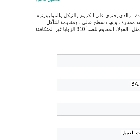
لجودة ، والذي يحتوي على الكروم والنيكل والموليبدينوم
 شد ممتازة ، وإنهاء سطح عالي ، ومقاومة للتآكل
والأكسدة ، وخصائص ميكانيكية جيدة. قدمنا ​​هذه الزوايا SS في أنواع مختلفة مثل الفولاذ المقاوم للصدأ 310 الزوايا غير المتكافئة
BA,
ات العميل