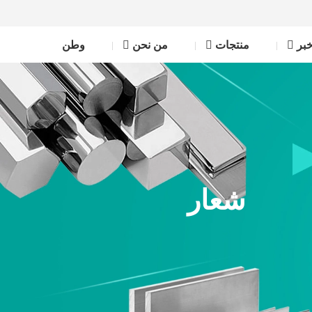
بر
منتجات
من نحن
وطن
شعار