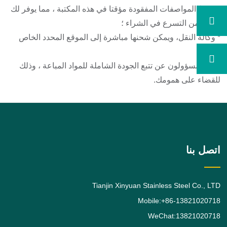
* ضبط المواصفات المفقودة مؤقتا في هذه المكتبة ، مما يوفر لك
العمل من التسرع في الشراء ؛
* وكالة النقل، ويمكن شحنها مباشرة إلى الموقع المحدد الخاص
بك؛
* نحن مسؤولون عن تتبع الجودة الشاملة للمواد المباعة ، وذلك
للقضاء على همومك.
اتصل بنا
Tianjin Xinyuan Stainless Steel Co., LTD
Mobile:+86-13821020718
WeChat:13821020718