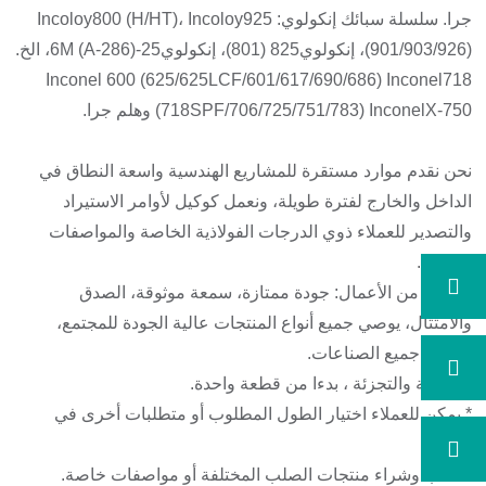
جرا. سلسلة سبائك إنكولوي: Incoloy800 (H/HT)، Incoloy925
(901/903/926)، إنكولوي825 (801)، إنكولوي25-6M (A-286)، الخ.
Inconel 600 (625/625LCF/601/617/690/686) Inconel718
(718SPF/706/725/751/783) InconelX-750 وهلم جرا.
نحن نقدم موارد مستقرة للمشاريع الهندسية واسعة النطاق في
الداخل والخارج لفترة طويلة، ونعمل كوكيل لأوامر الاستيراد
والتصدير للعملاء ذوي الدرجات الفولاذية الخاصة والمواصفات
الخاصة.
الغرض من الأعمال: جودة ممتازة، سمعة موثوقة، الصدق
والامتثال، يوصي جميع أنواع المنتجات عالية الجودة للمجتمع،
وخدمة جميع الصناعات.
* الجملة والتجزئة ، بدءا من قطعة واحدة.
* يمكن للعملاء اختيار الطول المطلوب أو متطلبات أخرى في
الإرادة؛
* طلب وشراء منتجات الصلب المختلفة أو مواصفات خاصة.