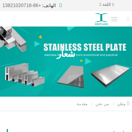
اللغة
الهاتف:
+86-13821020718
شعار
وطن
من نحن
مقدمة