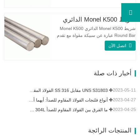
S31803 Sheet عبارة عن مزيج من الثبات
الميكانيكي الموثوق به ، والليونة ، وخصائص
مقاومة التآكل الجيدة. تكون قيم PREN أعلى
شريط Monel K500 الدائري
من 34 مما يشير إلى أن مقاومة…
شريط Monel K500 الدائري Monel K500
Round Bar عبارة عن سبيكة مقواة مع تقدم
العمر ، ويتكون تركيبتها الأساسية من عناصر
اتصل الآن
مثل النيكل والنحاس. الذي يجمع بين مقاومة
التآكل للسبيكة 400 والقوة العالية ومقاومة
التعب ومقاومة التآكل. Monel K500 ||| | له
خصائص مقاومة ممتازة للتآكل. هذه الخصائص
أخبار ذات صلة
تشبه Monel 400.…
2023-05-11
UNS S31803 مقابل SS 316 الفولاذ المقاوم للصدأ - ما هو الفرق
2023-04-27
أنواع فلنجات الفولاذ المقاوم للصدأ: أيهما أفضل بالنسبة لك؟
2023-04-25
ما الفرق بين الفولاذ المقاوم للصدأ 304L و 316L؟
المنتجات الرائجة