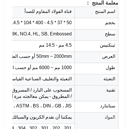
معلمة المنتج ：
اسم المنتج
قناة الفولاذ المقاوم للصدأ
بحجم
50 * 37 * 4.5 - 400 * 104 * 14.5
سطح
K, 6K, 8K, NO.4, HL, SB, Embossed
ثينكنيس
4.5 مم - 14.5 مم
العرض
50mm ~ 2000mm أو حسب الطلب
طول
1000 مم ~ 6000 مم أو حسب الطلب
التعبئة
التعبئة والتغليف الصناعية القياسية أو 
تقنية
المسحوب على البارد / المسروق على البا
/ المطروق - يمكن معالجته مرة أخرى 
ستانتارد
AISI ، ASTM ، BS ، DIN ، GB ، JIS
المواد
يمكننا أن نقدم الكربون والسبائك والفول