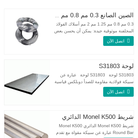
الصين الصانع 0.3 مم 0.8 مم 1.25 مم 2 مم أسلاك الفولاذ المجلفنة
0.3 مم 0.8 مم 1.25 مم 2 مم أسلاك الفولاذ
المجلفنة موثوقية جيدة: يمكن أن يحسن بعض
العقد والنتوءات والصدأ على الأسلاك الفولاذية
اتصل الآن
مرونة جيدة: صلابة الفولاذ المجلفن جيدة جدًا،
والمرونة جيدة جدًا، ومناسبة جدًا لصنع الربيع
مواصفة اسم المنتج الأسلاك المجلفنة
لوحة S31803
S31803 لوحة S31803 لوحة عبارة عن
سبيكة فولاذية مقاومة للصدأ دوبلكس قياسية
على الوجهين. لديها بنية مجهرية من
اتصل الآن
الأوستينيت إلى نسبة الفريت. SA 240 UNS
S31803 Sheet عبارة عن مزيج من الثبات
الميكانيكي الموثوق به ، والليونة ، وخصائص
مقاومة التآكل الجيدة. تكون قيم PREN أعلى
شريط Monel K500 الدائري
من 34 مما يشير إلى أن مقاومة
شريط Monel K500 الدائري Monel K500
Round Bar عبارة عن سبيكة مقواة مع تقدم