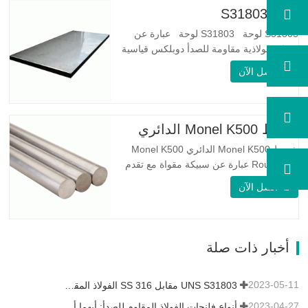
لوحة S31803
S31803 لوحة S31803 لوحة عبارة عن
سبيكة فولاذية مقاومة للصدأ دوبلكس قياسية
على الوجهين. لديها بنية مجهرية من
اتصل الآن
الأوستينيت إلى نسبة الفريت. SA 240 UNS
S31803 Sheet عبارة عن مزيج من الثبات
الميكانيكي الموثوق به ، والليونة ، وخصائص
مقاومة التآكل الجيدة. تكون قيم PREN أعلى
شريط Monel K500 الدائري
من 34 مما يشير إلى أن مقاومة…
شريط Monel K500 الدائري Monel K500
Round Bar عبارة عن سبيكة مقواة مع تقدم
العمر ، ويتكون تركيبتها الأساسية من عناصر
اتصل الآن
مثل النيكل والنحاس. الذي يجمع بين مقاومة
التآكل للسبيكة 400 والقوة العالية ومقاومة
التعب ومقاومة التآكل. Monel K500 ||| | له
خصائص مقاومة ممتازة للتآكل. هذه الخصائص
أخبار ذات صلة
تشبه Monel 400.…
2023-05-11
UNS S31803 مقابل SS 316 الفولاذ المقاوم للصدأ - ما هو الفرق
2023-04-27
أنواع فلنجات الفولاذ المقاوم للصدأ: أيهما أفضل بالنسبة لك؟