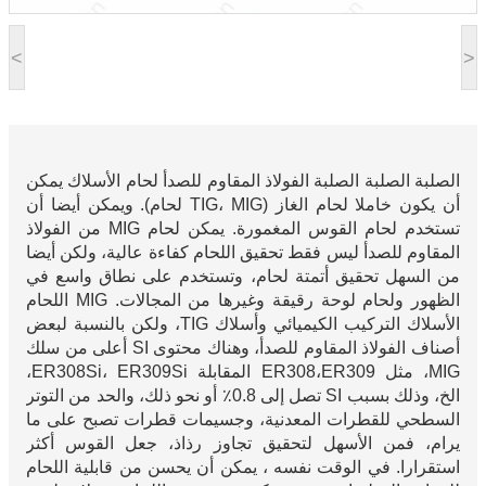
<
>
الصلبة الصلبة الصلبة الفولاذ المقاوم للصدأ لحام الأسلاك يمكن
أن يكون خاملا لحام الغاز (TIG، MIG لحام). ويمكن أيضا أن
تستخدم لحام القوس المغمورة. يمكن لحام MIG من الفولاذ
المقاوم للصدأ ليس فقط تحقيق اللحام كفاءة عالية، ولكن أيضا
من السهل تحقيق أتمتة لحام، وتستخدم على نطاق واسع في
الظهور ولحام لوحة رقيقة وغيرها من المجالات. MIG اللحام
الأسلاك التركيب الكيميائي وأسلاك TIG، ولكن بالنسبة لبعض
أصناف الفولاذ المقاوم للصدأ، وهناك محتوى SI أعلى من سلك
MIG، مثل ER308،ER309 المقابلة ER308Si، ER309Si،
الخ، وذلك بسبب SI تصل إلى 0.8٪ أو نحو ذلك، والحد من التوتر
السطحي للقطرات المعدنية، وجسيمات قطرات تصبح على ما
يرام، فمن الأسهل لتحقيق تجاوز رذاذ، جعل القوس أكثر
استقرارا. في الوقت نفسه ، يمكن أن يحسن من قابلية اللحام