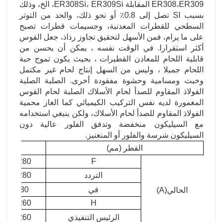
ER308،ER309 المقابلة ER308Si، ER309Si، الخ، وذلك
بسبب SI تصل إلى 0.8٪ أو نحو ذلك، والحد من التوتر
السطحي للقطرات المعدنية، وجسيمات قطرات تصبح
على ما يرام، فمن الأسهل لتحقيق تجاوز رذاذ، جعل القوس
أكثر استقرارا. في الوقت نفسه ، يمكن أن يحسن من
قابلية اللحام للمعادن القطيرات ، بحيث يكون تموج حبة
اللحام جميلا ، وليس من السهل إنتاج لحام غير مكتمل
وخبث ومسامية وحشوة مفقودة أخرى. الصلبة الصلبة
الفولاذ المقاوم للصدأ لحام الأسلاك الصلبة لحام القوس
المغمورة لديه نفس التركيب الكيميائي كما الغاز محمية
الفولاذ المقاوم للصدأ لحام الأسلاك، ولكن ينبغي استخدامه
مع السيليكون منخفضة وتدفق الفلور عالية دون
السيليكون شرسة والفلور أو المنغنيز.
القطر (مم)
1
100-280
F
التردد
100-280
في
80-280
الحالي(A)
100-260
H
الرئيس التنفيذي
100-260