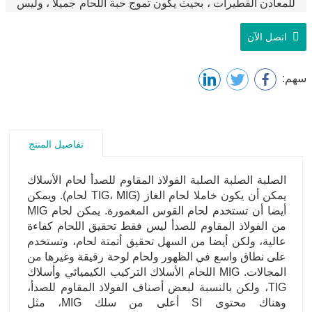
للمعادن القطيرات ، بحيث يكون تموج حبة اللحام جميلا ، وليس
من السهل إنتاج لحام غير مكتمل وخبث ومسامية وحشوة
مفقودة أخرى. الصلبة الصلبة الفولاذ المقاوم للصدأ لحام
اتصل الآن
الأسلاك الصلبة لحام القوس المغمورة لديه نفس التركيب
الكيميائي كما الغاز محمية الفولاذ المقاوم للصدأ لحام الأسلاك،
سهم:
ولكن ينبغي استخدامه مع السيليكون منخفضة وتدفق الفلور
عالية دون السيليكون شرسة والفلور أو المنغنيز.
تفاصيل المنتج
الصلبة الصلبة الصلبة الفولاذ المقاوم للصدأ لحام الأسلاك
يمكن أن يكون خاملا لحام الغاز (TIG، MIG لحام). ويمكن
أيضا أن تستخدم لحام القوس المغمورة. يمكن لحام MIG
من الفولاذ المقاوم للصدأ ليس فقط تحقيق اللحام كفاءة
عالية، ولكن أيضا من السهل تحقيق أتمتة لحام، وتستخدم
على نطاق واسع في الظهور ولحام لوحة رقيقة وغيرها من
المجالات. MIG اللحام الأسلاك التركيب الكيميائي وأسلاك
TIG، ولكن بالنسبة لبعض أصناف الفولاذ المقاوم للصدأ،
وهناك محتوى SI أعلى من سلك MIG، مثل