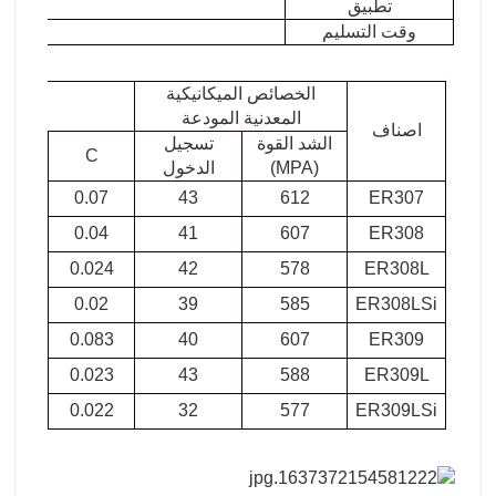
تطبيق
رفع، تح
وقت التسليم
10-15 يوما بعد استلام
الخصائص الميكانيكية
المعدنية المودعة
اصناف
الشد القوة
تسجيل
C
نعم
(MPA)
الدخول
.47
0.07
43
612
ER307
.34
0.04
41
607
ER308
.42
0.024
42
578
ER308L
0.7
0.02
39
585
ER308LSi
.42
0.083
40
607
ER309
.39
0.023
43
588
ER309L
.87
0.022
32
577
ER309LSi