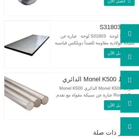
اتصل الآن
مرونة جيدة: صلابة الفولاذ المجلفن جيدة جدًا،
والمرونة جيدة جدًا، ومناسبة جدًا لصنع الربيع
مواصفة اسم المنتج الأسلاك المجلفنة…
لوحة S31803
S31803 لوحة S31803 لوحة عبارة عن
سبيكة فولاذية مقاومة للصدأ دوبلكس قياسية
على الوجهين. لديها بنية مجهرية من
اتصل الآن
الأوستينيت إلى نسبة الفريت. SA 240 UNS
S31803 Sheet عبارة عن مزيج من الثبات
الميكانيكي الموثوق به ، والليونة ، وخصائص
مقاومة التآكل الجيدة. تكون قيم PREN أعلى
شريط Monel K500 الدائري
من 34 مما يشير إلى أن مقاومة…
شريط Monel K500 الدائري Monel K500
Round Bar عبارة عن سبيكة مقواة مع تقدم
العمر ، ويتكون تركيبتها الأساسية من عناصر
اتصل الآن
مثل النيكل والنحاس. الذي يجمع بين مقاومة
التآكل للسبيكة 400 والقوة العالية ومقاومة
التعب ومقاومة التآكل. Monel K500 ||| | له
خصائص مقاومة ممتازة للتآكل. هذه الخصائص
أخبار ذات صلة
تشبه Monel 400.…