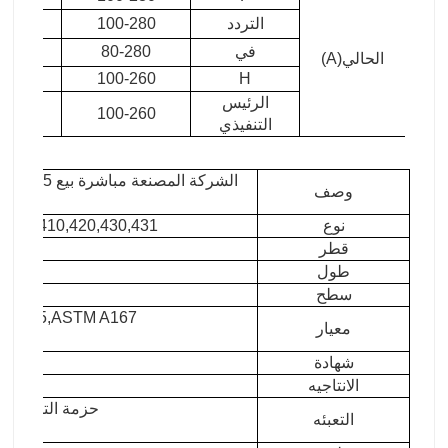
التردد
100-280
280
في
80-280
260
الحالي(A)
280
100-260
H
الرئيس
280
100-260
التنفيذي
الشركة الم
وصف
الفول
نوع
L,321,410,420,430,431
قطر
طول
سطح
مشر
4-2005,ASTM A167,
معيار
شهادة
GHC.
الانتاجيه
حزمة التصدير ال
التعبئه