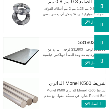
الصين الصانع 0.3 مم 0.8 مم 1.25 مم 2 مم أسلاك الفولاذ المجلفنة
0.3 مم 0.8 مم 1.25 مم 2 مم أسلاك الفولاذ
المجلفنة موثوقية جيدة: يمكن أن يحسن بعض
العقد والنتوءات والصدأ على الأسلاك الفولاذية
اتصل الآن
مرونة جيدة: صلابة الفولاذ المجلفن جيدة جدًا،
والمرونة جيدة جدًا، ومناسبة جدًا لصنع الربيع
مواصفة اسم المنتج الأسلاك المجلفنة…
لوحة S31803
S31803 لوحة S31803 لوحة عبارة عن
سبيكة فولاذية مقاومة للصدأ دوبلكس قياسية
على الوجهين. لديها بنية مجهرية من
اتصل الآن
الأوستينيت إلى نسبة الفريت. SA 240 UNS
S31803 Sheet عبارة عن مزيج من الثبات
الميكانيكي الموثوق به ، والليونة ، وخصائص
مقاومة التآكل الجيدة. تكون قيم PREN أعلى
شريط Monel K500 الدائري
من 34 مما يشير إلى أن مقاومة…
شريط Monel K500 الدائري Monel K500
Round Bar عبارة عن سبيكة مقواة مع تقدم
العمر ، ويتكون تركيبتها الأساسية من عناصر
اتصل الآن
مثل النيكل والنحاس. الذي يجمع بين مقاومة