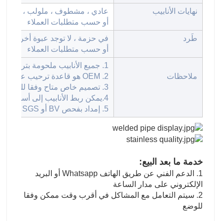
نهايات الأنابيب
عادي ، مشطوف ، ملولب ، مقبس به ثقوب ، مع ت
أو حسب متطلبات العملاء
طَرد
في حزمة ، لا توجد عبوة أخرى أو م
أو حسب متطلبات العملاء
1. جميع الأنابيب ملحومة بتردد عالي.
ملاحظات
2. OEM هو قاعدة ترحيب على مبلغ موك.
3. تصميم خاص متاح وفقا للمتطلبات.
4.يمكن ربط الأنابيب إلى أسفل وتثقيب الثقوب.
5. إمداد بفحص BV أو SGS إذا احتاج العميل.
خدمة ما بعد البيع:
1. الدعم الفني عن طريق الهاتف Whatsapp أو البريد
الإلكتروني على مدار الساعة
2. سيتم التعامل مع المشاكل في أقرب وقت ممكن وفقا
للوضع