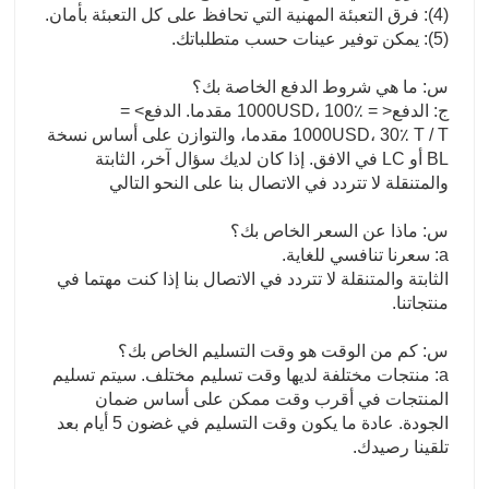
(4): فرق التعبئة المهنية التي تحافظ على كل التعبئة بأمان.
(5): يمكن توفير عينات حسب متطلباتك.
س: ما هي شروط الدفع الخاصة بك؟
ج: الدفع< = 1000USD، 100٪ مقدما. الدفع> =
1000USD، 30٪ T / T مقدما، والتوازن على أساس نسخة
BL أو LC في الافق. إذا كان لديك سؤال آخر، الثابتة
والمتنقلة لا تتردد في الاتصال بنا على النحو التالي
س: ماذا عن السعر الخاص بك؟
a: سعرنا تنافسي للغاية.
الثابتة والمتنقلة لا تتردد في الاتصال بنا إذا كنت مهتما في
منتجاتنا.
س: كم من الوقت هو وقت التسليم الخاص بك؟
a: منتجات مختلفة لديها وقت تسليم مختلف. سيتم تسليم
المنتجات في أقرب وقت ممكن على أساس ضمان
الجودة. عادة ما يكون وقت التسليم في غضون 5 أيام بعد
تلقينا رصيدك.