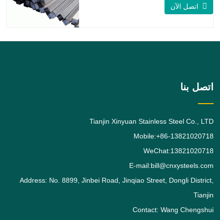
عبارة عن قضيب من سبائك الفولاذ المقاوم
اتصل الآن
للصدأ 316 / 316L مربع الشكل ، وسبائك
الفولاذ المقاوم للصدأ 316 هي درجة تحمل
الموليبدينوم القياسية ، وهي ثاني أكثر أنواع
الفولاذ المقاوم للصدأ الأوستنيتي طلبًا بعد
الدرجة. يعطي
اتصل بنا
Tianjin Xinyuan Stainless Steel Co., LTD
Mobile:+86-13821020718
WeChat:13821020718
E-mail:bill@cnxysteels.com
Address: No. 8899, Jinbei Road, Jinqiao Street, Dongli District,
Tianjin
Contact: Wang Chengshui