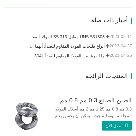
التآكل للسبيكة 400 والقوة العالية ومقاومة
التعب ومقاومة التآكل. Monel K500 ||| | له
خصائص مقاومة ممتازة للتآكل. هذه الخصائص
أخبار ذات صلة
تشبه Monel 400.…
2023-05-11
UNS S31803 مقابل SS 316 الفولاذ المقاوم للصدأ - ما هو الفرق
2023-04-27
أنواع فلنجات الفولاذ المقاوم للصدأ: أيهما أفضل بالنسبة لك؟
2023-04-25
ما الفرق بين الفولاذ المقاوم للصدأ 304L و 316L؟
المنتجات الرائجة
الصين الصانع 0.3 مم 0.8 مم 1.25 مم 2 مم أسلاك الفولاذ المجلفنة
0.3 مم 0.8 مم 1.25 مم 2 مم أسلاك الفولاذ
المجلفنة موثوقية جيدة: يمكن أن يحسن بعض
العقد والنتوءات والصدأ على الأسلاك الفولاذية
اتصل الآن
مرونة جيدة: صلابة الفولاذ المجلفن جيدة جدًا،
والمرونة جيدة جدًا، ومناسبة جدًا لصنع الربيع