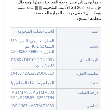
، مما يؤدي إلى فشل وحدة المعالجة بأكملها. ومع ذلك ،
فإن مادة SS 202 الأنابيب الملحومة ||| ||| مادة متينة
ويمكن أن تتحمل درجات الحرارة المنخفضة. |||
معلمة المنتج:
اسم
أنابيب الصلب الملحومة
القطر الخارجي: 6 مم - 630 مم
بحجم
السماكة: 1-40 مم
الطول: 2000/2440/3000/5800/6000 مم إلخ
البعد العادي
DN50 / DN80 / DN100 / DN200 /
DN500 إلخ
سلسلة المواد
201/202/304/310 / 310S / 316 / 316L / 409 / 409L / 410 / 410S / 420/430 إلخ
تقنية
المجلفن مسبقًا / المجلفن بالغمس ا
درجة الصلب
، 16Mn، ASTM A36، ASTM A500،
، St37، St52، S235JR، S355TRH
اساسي
912-2002 ، BS 1387 ، ASTM F1083