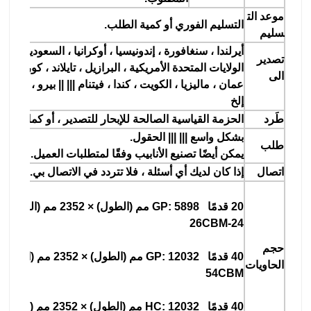
موعد الت
التسليم الفوري أو كمية الطلب.
سليم
تصدير
الولايات المتحدة الأمريكية ، البرازيل ، تايلاند ، كوريا ، إيط
الى
عمان ، ماليزيا ، الكويت ، كندا ، فيتنام ||| || بيرو ، الم
إلخ
طَرد
الحزمة القياسية الصالحة للإبحار للتصدير ، أو كما هو 
بشكل واسع ||| ||| الحقول.
طلب
يمكن أيضًا تصنيع الأنابيب وفقًا لمتطلبات العميل.
اتصال
إذا كان لديك أي أسئلة ، فلا تتردد في الاتصال بي.
24-26CBM
حجم
الحاويات
54CBM