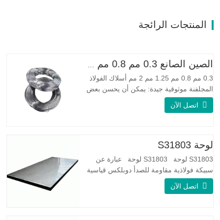
المنتجات الرائجة
الصين الصانع 0.3 مم 0.8 مم 1.25 مم 2 مم أسلاك الفولاذ المجلفنة
0.3 مم 0.8 مم 1.25 مم 2 مم أسلاك الفولاذ
المجلفنة موثوقية جيدة: يمكن أن يحسن بعض
العقد والنتوءات والصدأ على الأسلاك الفولاذية
اتصل الآن
مرونة جيدة: صلابة الفولاذ المجلفن جيدة جدًا،
والمرونة جيدة جدًا، ومناسبة جدًا لصنع الربيع
مواصفة اسم المنتج الأسلاك المجلفنة
لوحة S31803
S31803 لوحة S31803 لوحة عبارة عن
سبيكة فولاذية مقاومة للصدأ دوبلكس قياسية
على الوجهين. لديها بنية مجهرية من
اتصل الآن
الأوستينيت إلى نسبة الفريت. SA 240 UNS
S31803 Sheet عبارة عن مزيج من الثبات
الميكانيكي الموثوق به ، والليونة ، وخصائص