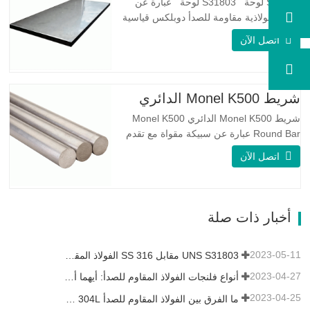
S31803 لوحة S31803 لوحة عبارة عن
سبيكة فولاذية مقاومة للصدأ دوبلكس قياسية
على الوجهين. لديها بنية مجهرية من
اتصل الآن
الأوستينيت إلى نسبة الفريت. SA 240 UNS
S31803 Sheet عبارة عن مزيج من الثبات
الميكانيكي الموثوق به ، والليونة ، وخصائص
مقاومة التآكل الجيدة. تكون قيم PREN أعلى
شريط Monel K500 الدائري
من 34 مما يشير إلى أن مقاومة…
شريط Monel K500 الدائري Monel K500
Round Bar عبارة عن سبيكة مقواة مع تقدم
العمر ، ويتكون تركيبتها الأساسية من عناصر
اتصل الآن
مثل النيكل والنحاس. الذي يجمع بين مقاومة
التآكل للسبيكة 400 والقوة العالية ومقاومة
التعب ومقاومة التآكل. Monel K500 ||| | له
خصائص مقاومة ممتازة للتآكل. هذه الخصائص
أخبار ذات صلة
تشبه Monel 400.…
2023-05-11
UNS S31803 مقابل SS 316 الفولاذ المقاوم للصدأ - ما هو الفرق
2023-04-27
أنواع فلنجات الفولاذ المقاوم للصدأ: أيهما أفضل بالنسبة لك؟
2023-04-25
ما الفرق بين الفولاذ المقاوم للصدأ 304L و 316L؟