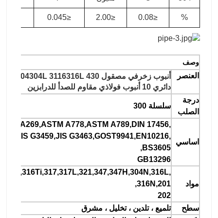
≤0.030
≤0.045
≤2.00
≤0.08
%
وصف
العنصر
دائري 10 أنبوب فولاذي مقاوم للصدأ للدرابزين
درجة
سلسلة 300
الصلب
STM A269,ASTM A778,ASTM A789,DIN 17456,
7459,JIS G3459,JIS G3463,GOST9941,EN10216,
اساسي
BS3605,
GB13296
S,316,316Ti,317,317L,321,347,347H,304N,316L,
مواد
316N,201,
202
سطح
تلميع ، تلدين ، تخليل ، مشرق