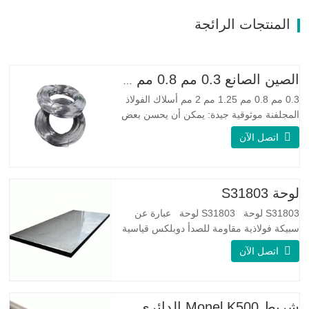
المنتجات الرائجة
الصين الصانع 0.3 مم 0.8 مم 1.25 مم 2 مم أسلاك الفولاذ المجلفنة
0.3 مم 0.8 مم 1.25 مم 2 مم أسلاك الفولاذ
المجلفنة موثوقية جيدة: يمكن أن يحسن بعض
العقد والنتوءات والصدأ على الأسلاك الفولاذية
اتصل الآن
مرونة جيدة: صلابة الفولاذ المجلفن جيدة جدًا،
والمرونة جيدة جدًا، ومناسبة جدًا لصنع الربيع
مواصفة اسم المنتج الأسلاك المجلفنة
لوحة S31803
S31803 لوحة S31803 لوحة عبارة عن
سبيكة فولاذية مقاومة للصدأ دوبلكس قياسية
على الوجهين. لديها بنية مجهرية من
اتصل الآن
الأوستينيت إلى نسبة الفريت. SA 240 UNS
S31803 Sheet عبارة عن مزيج من الثبات
الميكانيكي الموثوق به ، والليونة ، وخصائص
مقاومة التآكل الجيدة. تكون قيم PREN أعلى
شريط Monel K500 الدائري