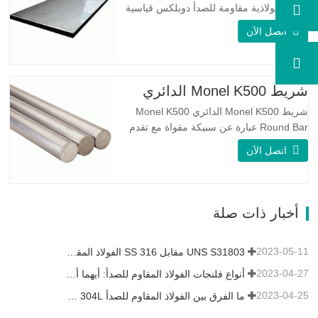
سبيكة فولاذية مقاومة للصدأ دوبلكس قياسية
على الوجهين. لديها بنية مجهرية من
اتصل الآن
الأوستينيت إلى نسبة الفريت. SA 240 UNS
S31803 Sheet عبارة عن مزيج من الثبات
الميكانيكي الموثوق به ، والليونة ، وخصائص
مقاومة التآكل الجيدة. تكون قيم PREN أعلى
شريط Monel K500 الدائري
من 34 مما يشير إلى أن مقاومة…
شريط Monel K500 الدائري Monel K500
Round Bar عبارة عن سبيكة مقواة مع تقدم
العمر ، ويتكون تركيبتها الأساسية من عناصر
اتصل الآن
مثل النيكل والنحاس. الذي يجمع بين مقاومة
التآكل للسبيكة 400 والقوة العالية ومقاومة
التعب ومقاومة التآكل. Monel K500 ||| | له
خصائص مقاومة ممتازة للتآكل. هذه الخصائص
أخبار ذات صلة
تشبه Monel 400.…
2023-05-11
UNS S31803 مقابل SS 316 الفولاذ المقاوم للصدأ - ما هو الفرق
2023-04-27
أنواع فلنجات الفولاذ المقاوم للصدأ: أيهما أفضل بالنسبة لك؟
2023-04-25
ما الفرق بين الفولاذ المقاوم للصدأ 304L و 316L؟