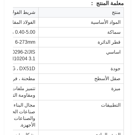
معلمة المنتج ：
منتج
شريط الفولاذ المق
المواد الأساسية
الفولاذ المقاوم للصدأ 200 سلسلة ، 300 سلسلة ، 0
سماكة
0.40-5.00 ملم
قطر الدائرة
6-273mm
اساسي
/EN10296-2/JIS
70,EN10204 3.1
جودة
، SPCG ، DX51D
صقل الأسطح
مطحنة ، فرشاة / س
ميزة
تتميز ملفات الصلب 
ومقاومة التآكل وما
التطبيقات
مجال البناء ، صناعة
صناعات الحرب والكه
والصناعات الطبية ،
الأجهزة.
الصف المادي