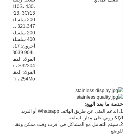
 416، 410S، 430،
347H، 2Cr13، 3Cr13
300 سل
i، 317L، 321،347
200 سلسلة: 201202202cu ، 204
400 سلسلة: 409،409L، 410،420،430،431،439،440،441،44
S318039 904L ، إلخ
S32205 ، S32304
316Ti ، 254Mo
خدمة ما بعد البيع:
1. الدعم الفني عن طريق الهاتف Whatsapp أو البريد
الإلكتروني على مدار الساعة
2. سيتم التعامل مع المشاكل في أقرب وقت ممكن وفقا
للوضع