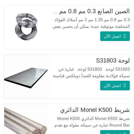
الصين الصانع 0.3 مم 0.8 مم 1.25 مم 2 مم أسلاك الفولاذ المجلفنة
0.3 مم 0.8 مم 1.25 مم 2 مم أسلاك الفولاذ
المجلفنة موثوقية جيدة: يمكن أن يحسن بعض
العقد والنتوءات والصدأ على الأسلاك الفولاذية
اتصل الآن
مرونة جيدة: صلابة الفولاذ المجلفن جيدة جدًا،
والمرونة جيدة جدًا، ومناسبة جدًا لصنع الربيع
مواصفة اسم المنتج الأسلاك المجلفنة
لوحة S31803
S31803 لوحة S31803 لوحة عبارة عن
سبيكة فولاذية مقاومة للصدأ دوبلكس قياسية
على الوجهين. لديها بنية مجهرية من
اتصل الآن
الأوستينيت إلى نسبة الفريت. SA 240 UNS
S31803 Sheet عبارة عن مزيج من الثبات
الميكانيكي الموثوق به ، والليونة ، وخصائص
مقاومة التآكل الجيدة. تكون قيم PREN أعلى
شريط Monel K500 الدائري
من 34 مما يشير إلى أن مقاومة
شريط Monel K500 الدائري Monel K500
Round Bar عبارة عن سبيكة مقواة مع تقدم
العمر ، ويتكون تركيبتها الأساسية من عناصر