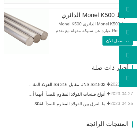
الميكانيكي الموثوق به ، والليونة ، وخصائص
مقاومة التآكل الجيدة. تكون قيم PREN أعلى
شريط Monel K500 الدائري
من 34 مما يشير إلى أن مقاومة…
شريط Monel K500 الدائري Monel K500
Round Bar عبارة عن سبيكة مقواة مع تقدم
العمر ، ويتكون تركيبتها الأساسية من عناصر
اتصل الآن
مثل النيكل والنحاس. الذي يجمع بين مقاومة
التآكل للسبيكة 400 والقوة العالية ومقاومة
التعب ومقاومة التآكل. Monel K500 ||| | له
خصائص مقاومة ممتازة للتآكل. هذه الخصائص
أخبار ذات صلة
تشبه Monel 400.…
2023-05-11
UNS S31803 مقابل SS 316 الفولاذ المقاوم للصدأ - ما هو الفرق
2023-04-27
أنواع فلنجات الفولاذ المقاوم للصدأ: أيهما أفضل بالنسبة لك؟
2023-04-25
ما الفرق بين الفولاذ المقاوم للصدأ 304L و 316L؟
المنتجات الرائجة