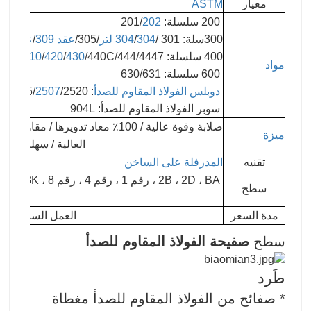
معيار
ASTM
200
سلسلة: 201/
202
300سلة: 301 /
304 لتر
/
304
/305/
عقد 309
/
عقد 310
/47
400 سلسلة: 405/409/409L /
/440C/444/4447
430
/
420
/
410
مواد
600 سلسلة: 630/631
دوبلس الفولاذ المقاوم للصدأ
: 2205/
/2520
2507
سوبر الفولاذ المقاوم للصدأ: 904L
صلابة وقوة عالية / 100٪ معاد تدو
ميزة
العالية
/
سهلة التنظي
تقنيه
المدرفلة على الساخن
، 2D ، BA
سطح
مدة السعر
العمل السابق ، فوب ، ، CFR ، CIF
سطح
صفيحة الفولاذ المقاوم للصدأ
طَرد
* صفائح من الفولاذ المقاوم للصدأ مغطاة