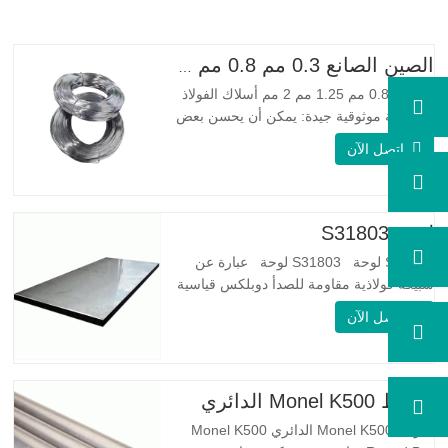
الصين الصانع 0.3 مم 0.8 مم 1.25 مم 2 مم أسلاك الفولاذ المجلفنة
0.3 مم 0.8 مم 1.25 مم 2 مم أسلاك الفولاذ
المجلفنة موثوقية جيدة: يمكن أن يحسن بعض
العقد والنتوءات والصدأ على الأسلاك الفولاذية
اتصل الآن
مرونة جيدة: صلابة الفولاذ المجلفن جيدة جدًا،
والمرونة جيدة جدًا، ومناسبة جدًا لصنع الربيع
مواصفة اسم المنتج الأسلاك المجلفنة…
لوحة S31803
S31803 لوحة S31803 لوحة عبارة عن
سبيكة فولاذية مقاومة للصدأ دوبلكس قياسية
على الوجهين. لديها بنية مجهرية من
اتصل الآن
الأوستينيت إلى نسبة الفريت. SA 240 UNS
S31803 Sheet عبارة عن مزيج من الثبات
الميكانيكي الموثوق به ، والليونة ، وخصائص
مقاومة التآكل الجيدة. تكون قيم PREN أعلى
شريط Monel K500 الدائري
من 34 مما يشير إلى أن مقاومة…
شريط Monel K500 الدائري Monel K500