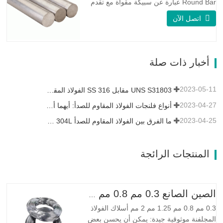
Round Bar عبارة عن سبيكة مقواة مع تقدم
العمر ، ويتكون تركيبتها الأساسية من عناصر
اتصل الآن
مثل النيكل والنحاس. الذي يجمع بين مقاومة
التآكل للسبيكة 400 والقوة العالية ومقاومة
التعب ومقاومة التآكل. Monel K500 ||| | له
خصائص مقاومة ممتازة للتآكل. هذه الخصائص
أخبار ذات صلة
تشبه Monel 400.…
2023-05-11
UNS S31803 مقابل SS 316 الفولاذ المقاوم للصدأ - ما هو الفرق
2023-04-27
أنواع فلنجات الفولاذ المقاوم للصدأ: أيهما أفضل بالنسبة لك؟
2023-04-25
ما الفرق بين الفولاذ المقاوم للصدأ 304L و 316L؟
المنتجات الرائجة
الصين الصانع 0.3 مم 0.8 مم 1.25 مم 2 مم أسلاك الفولاذ المجلفنة
0.3 مم 0.8 مم 1.25 مم 2 مم أسلاك الفولاذ
المجلفنة موثوقية جيدة: يمكن أن يحسن بعض