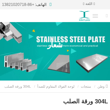
اللغة
الهاتف:
+86-13821020718
شعار
وطن
منتجات
لوحة الفولاذ المقاوم للصدأ
304L ورقة الصلب
304L ورقة الصلب