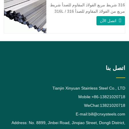
تشبه Monel 400.
316 شريط مربع الفولاذ المقاوم للصدأ شريط
مربع من الفولاذ المقاوم للصدأ 316 / 316L
عبارة عن قضيب من سبائك الفولاذ المقاوم
اتصل الآن
للصدأ 316 / 316L مربع الشكل ، وسبائك
الفولاذ المقاوم للصدأ 316 هي درجة تحمل
الموليبدينوم القياسية ، وهي ثاني أكثر أنواع
الفولاذ المقاوم للصدأ الأوستنيتي طلبًا بعد
الدرجة. يعطي
اتصل بنا
Tianjin Xinyuan Stainless Steel Co., LTD
Mobile:+86-13821020718
WeChat:13821020718
E-mail:bill@cnxysteels.com
Address: No. 8899, Jinbei Road, Jinqiao Street, Dongli District,