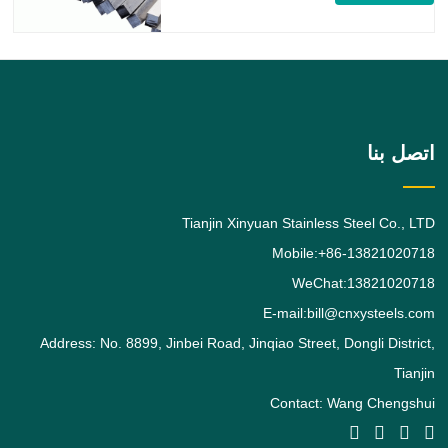
الفولاذ المقاوم للصدأ 316 هي درجة تحمل
الموليبدينوم القياسية ، وهي ثاني أكثر أنواع
الفولاذ المقاوم للصدأ الأوستنيتي طلبًا بعد
الدرجة. يعطي
اتصل بنا
Tianjin Xinyuan Stainless Steel Co., LTD
Mobile:+86-13821020718
WeChat:13821020718
E-mail:bill@cnxysteels.com
Address: No. 8899, Jinbei Road, Jinqiao Street, Dongli District,
Tianjin
Contact: Wang Chengshui