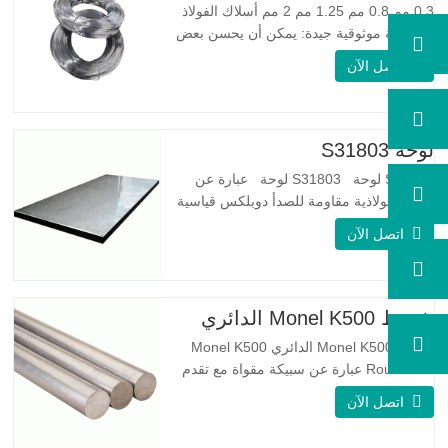
0.3 مم 0.8 مم 1.25 مم 2 مم أسلاك الفولاذ
المجلفنة موثوقية جيدة: يمكن أن يحسن بعض
العقد والنتوءات والصدأ على الأسلاك الفولاذية
اتصل الآن
مرونة جيدة: صلابة الفولاذ المجلفن جيدة جدًا،
والمرونة جيدة جدًا، ومناسبة جدًا لصنع الربيع
مواصفة اسم المنتج الأسلاك المجلفنة…
لوحة S31803
S31803 لوحة S31803 لوحة عبارة عن
سبيكة فولاذية مقاومة للصدأ دوبلكس قياسية
على الوجهين. لديها بنية مجهرية من
اتصل الآن
الأوستينيت إلى نسبة الفريت. SA 240 UNS
S31803 Sheet عبارة عن مزيج من الثبات
الميكانيكي الموثوق به ، والليونة ، وخصائص
مقاومة التآكل الجيدة. تكون قيم PREN أعلى
شريط Monel K500 الدائري
من 34 مما يشير إلى أن مقاومة…
شريط Monel K500 الدائري Monel K500
Round Bar عبارة عن سبيكة مقواة مع تقدم
العمر ، ويتكون تركيبتها الأساسية من عناصر
اتصل الآن
مثل النيكل والنحاس. الذي يجمع بين مقاومة
التآكل للسبيكة 400 والقوة العالية ومقاومة