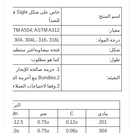
خاص على شكل
اسم المنتج:
للصدأ
معيار:
ASTM A554; ASTM A312
درجة المواد:
I 201، 202، 304، 304L، 316، 316L
شكل:
فتحة بيضاوية/غير منتظمة/سداسي
طول:
كما هو مطلوب
1. حزمة صالحة للإبحار
التعبئه:
2.Bundles مع أحزمة الصلب
3.وفقا لاحتياجات العملاء
التركيب الك
مادي
C
نعم
Mn
9.5-12.5
≤0.75
≤0.12
201
≤2.0
≤0.75
≤0.08
304