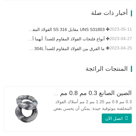
التعب ومقاومة التآكل. Monel K500 ||| | له
خصائص مقاومة ممتازة للتآكل. هذه الخصائص
أخبار ذات صلة
تشبه Monel 400.…
2023-05-11
UNS S31803 مقابل SS 316 الفولاذ المقاوم للصدأ - ما هو الفرق
2023-04-27
أنواع فلنجات الفولاذ المقاوم للصدأ: أيهما أفضل بالنسبة لك؟
2023-04-25
ما الفرق بين الفولاذ المقاوم للصدأ 304L و 316L؟
المنتجات الرائجة
الصين الصانع 0.3 مم 0.8 مم 1.25 مم 2 مم أسلاك الفولاذ المجلفنة
0.3 مم 0.8 مم 1.25 مم 2 مم أسلاك الفولاذ
المجلفنة موثوقية جيدة: يمكن أن يحسن بعض
العقد والنتوءات والصدأ على الأسلاك الفولاذية
اتصل الآن
مرونة جيدة: صلابة الفولاذ المجلفن جيدة جدًا،
والمرونة جيدة جدًا، ومناسبة جدًا لصنع الربيع
مواصفة اسم المنتج الأسلاك المجلفنة