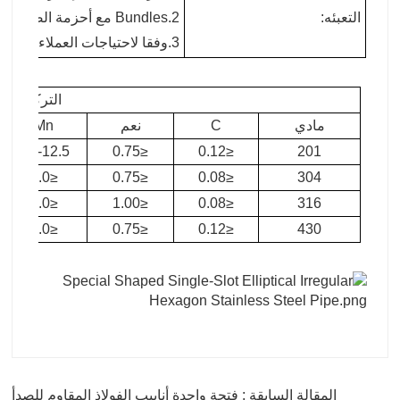
التعبئه:
2.Bundles مع أحزمة الصلب
3.وفقا لاحتياجات العملاء
التركيب الك
مادي
C
نعم
Mn
9.5-12.5
≤0.75
≤0.12
201
≤2.0
≤0.75
≤0.08
304
≤2.0
≤1.00
≤0.08
316
≤2.0
≤0.75
≤0.12
430
المقالة السابقة : فتحة واحدة أنابيب الفولاذ المقاوم للصدأ