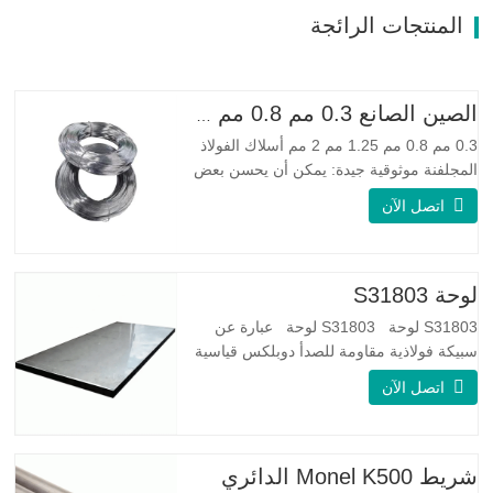
المنتجات الرائجة
الصين الصانع 0.3 مم 0.8 مم 1.25 مم 2 مم أسلاك الفولاذ المجلفنة
0.3 مم 0.8 مم 1.25 مم 2 مم أسلاك الفولاذ
المجلفنة موثوقية جيدة: يمكن أن يحسن بعض
العقد والنتوءات والصدأ على الأسلاك الفولاذية
اتصل الآن
مرونة جيدة: صلابة الفولاذ المجلفن جيدة جدًا،
والمرونة جيدة جدًا، ومناسبة جدًا لصنع الربيع
مواصفة اسم المنتج الأسلاك المجلفنة
لوحة S31803
S31803 لوحة S31803 لوحة عبارة عن
سبيكة فولاذية مقاومة للصدأ دوبلكس قياسية
على الوجهين. لديها بنية مجهرية من
اتصل الآن
الأوستينيت إلى نسبة الفريت. SA 240 UNS
S31803 Sheet عبارة عن مزيج من الثبات
الميكانيكي الموثوق به ، والليونة ، وخصائص
مقاومة التآكل الجيدة. تكون قيم PREN أعلى
شريط Monel K500 الدائري