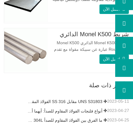
على الوجهين. لديها بنية مجهرية من
اتصل الآن
الأوستينيت إلى نسبة الفريت. SA 240 UNS
S31803 Sheet عبارة عن مزيج من الثبات
الميكانيكي الموثوق به ، والليونة ، وخصائص
مقاومة التآكل الجيدة. تكون قيم PREN أعلى
شريط Monel K500 الدائري
من 34 مما يشير إلى أن مقاومة…
شريط Monel K500 الدائري Monel K500
Round Bar عبارة عن سبيكة مقواة مع تقدم
العمر ، ويتكون تركيبتها الأساسية من عناصر
اتصل الآن
مثل النيكل والنحاس. الذي يجمع بين مقاومة
التآكل للسبيكة 400 والقوة العالية ومقاومة
التعب ومقاومة التآكل. Monel K500 ||| | له
خصائص مقاومة ممتازة للتآكل. هذه الخصائص
أخبار ذات صلة
تشبه Monel 400.…
2023-05-11
UNS S31803 مقابل SS 316 الفولاذ المقاوم للصدأ - ما هو الفرق
2023-04-27
أنواع فلنجات الفولاذ المقاوم للصدأ: أيهما أفضل بالنسبة لك؟
2023-04-25
ما الفرق بين الفولاذ المقاوم للصدأ 304L و 316L؟