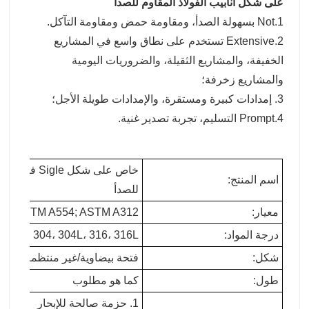
على شكل أنابيب الفولاذ المقاوم للصدأ
1.Not بسهولة الصدأ، ومقاومة حمض ومقاومة التآكل.
2.Extensive تستخدم على نطاق واسع في المشاريع
الخفيفة، والمشاريع الثقيلة، والضروريات اليومية
والمشاريع زخرفة؛
3. إمدادات كبيرة ومستقرة، والإمدادات طويلة الأجل؛
4.Prompt التسليم، تجربة تصدير غنية.
خاص على شكل
اسم المنتج:
للصدأ
معيار:
ASTM A554; ASTM A312
درجة المواد:
I 201، 202، 304، 304L، 316، 316L
شكل:
فتحة بيضاوية/غير منتظمة/سداسي
طول:
كما هو مطلوب
1. حزمة صالحة للإبحار