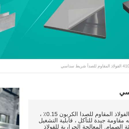
410 الفولاذ المقاوم للصدأ Hexale بار: 410 الفولاذ المقاوم للصدأ الكربون 0.15٪ ،
للصدأ: لديه مقاومة جيدة للتآكل ، قابلية التشغيل
ة الصمام. المعالجة الحرارية للفولاذ