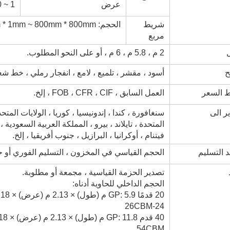
عرض
1 ~ 2500 مم
شريط
الحجم: 1mm * 1mm ~ 800mm * 800mm
مربع
2 م ، 5.8 م ، 6 م ، أو على النحو المطلوب.
أسود ، مقشر ، تلميع ، لامع ، انفجار رملي ، خط شعر
 السعر
العمل السابق ، FOB ، CFR ، CIF ، إلخ.
ر الى
سنغافورة ، كندا ، إندونيسيا ، كوريا ، الولايات المتح
المتحدة ، تايلاند ، بيرو ، المملكة العربية السعودية ،
فيتنام ، أوكرانيا ، البرازيل ، جنوب أفريقيا ، إلخ.
 التسليم
الحجم القياسي في المخزون ، التسليم الفوري أو
تصدير الحزمة القياسية ، مجمعة أو مطلوبة.
الحجم الداخلي للحاوية أدناه:
24-26CBM
54CBM