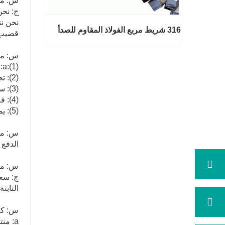
س: ما 
ج: نحن
نحن نن
316 شريط مربع الفولاذ المقاوم للصدأ
قضيب 
س: ما
a:(1): جودة رئيس الوزراء وسعر معقول.
316 شريط مربع الفولاذ المقاوم للصد
(2): تجارب ممتازة واسعة مع خدمة ما بعد البيع.
أ
(3): سيتم فحص كل عملية من قبل مراقبة الجودة المسؤولة التي تضمن جودة كل منتج.
اتصل الآن
(4): فرق التعبئة المهنية التي تحافظ على كل التعبئة بأمان.
(5): يمكن تقديم عينات حسب متطلباتك.
س: ما
الدفع
س: ما
ج: سعر
الثابتة
س: كم
a: م