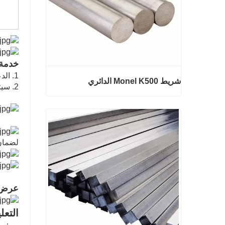
خدمة م
1. الدعم الفني عن طريق الهاتف Whatsapp أو البريد الإلكتروني على مدار الساعة
شريط Monel K500 الدائري
2. سيتم التعامل مع المشاكل في أقرب وقت ممكن وفقا للوضع
شريط Monel K500 الدائري
لضمان 
اتصل الآن
عرض 
التعل