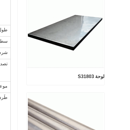
2 مم أسلاك الفولاذ المجلفنة
اتصل الآن
طول
سطح
شرط
تصدي
لوحة S31803
موعد
طَرد
لوحة S31803
اتصل الآن