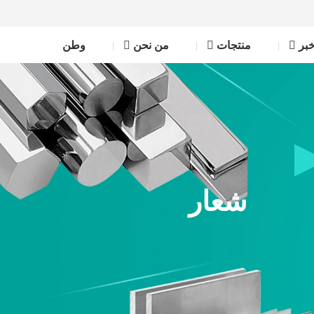
بر
منتجات
من نحن
وطن
شعار