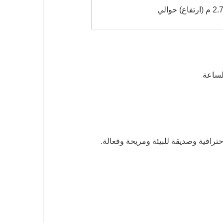
40 قدمًا HG: 11.8 م (طول) × 2.13 م (عرض) × 2.72 م (ارتفاع) حوالي
رافية وصديقة للبيئة ومريحة وفعالة.