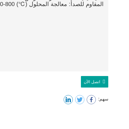
المقاوم للصدأ: معالجة المحلول (℃) 800-900 تبريد بطيء أو 750 تبريد سريع.
اتصل الآن
سهم: