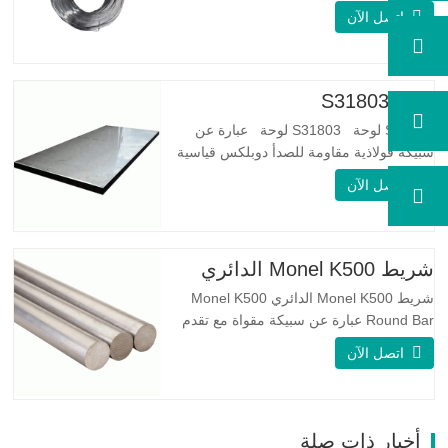
العقد والنتوءات والصدأ على الأسلاك الفولاذية
اتصل الآن
مرونة جيدة: صلابة الفولاذ المجلفن جيدة جدًا،
والمرونة جيدة جدًا، ومناسبة جدًا لصنع الربيع
مواصفة اسم المنتج الأسلاك المجلفنة…
لوحة S31803
S31803 لوحة S31803 لوحة عبارة عن
سبيكة فولاذية مقاومة للصدأ دوبلكس قياسية
على الوجهين. لديها بنية مجهرية من
اتصل الآن
الأوستينيت إلى نسبة الفريت. SA 240 UNS
S31803 Sheet عبارة عن مزيج من الثبات
الميكانيكي الموثوق به ، والليونة ، وخصائص
مقاومة التآكل الجيدة. تكون قيم PREN أعلى
شريط Monel K500 الدائري
من 34 مما يشير إلى أن مقاومة…
شريط Monel K500 الدائري Monel K500
Round Bar عبارة عن سبيكة مقواة مع تقدم
العمر ، ويتكون تركيبتها الأساسية من عناصر
اتصل الآن
مثل النيكل والنحاس. الذي يجمع بين مقاومة
التآكل للسبيكة 400 والقوة العالية ومقاومة
التعب ومقاومة التآكل. Monel K500 ||| | له
خصائص مقاومة ممتازة للتآكل. هذه الخصائص
أخبار ذات صلة