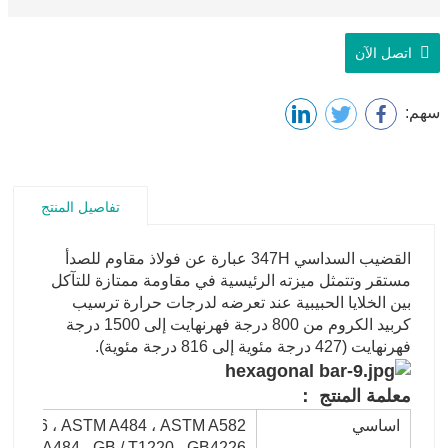
اتصل الآن
سهم:
تفاصيل المنتج
القضيب السداسي 347H عبارة عن فولاذ مقاوم للصدأ
مستقر وتتمثل ميزته الرئيسية في مقاومة ممتازة للتآكل
بين الخلايا الحبيبية عند تعرضه لدرجات حرارة ترسيب
كربيد الكروم من 800 درجة فهرنهايت إلى 1500 درجة
فهرنهايت (427 درجة مئوية إلى 816 درجة مئوية).
معلمة المنتج ：
اساسي
 A276 ، ASTM A484 ، ASTM A582 ،
، ASME SA484 ، GB / T1220 ، GB4226