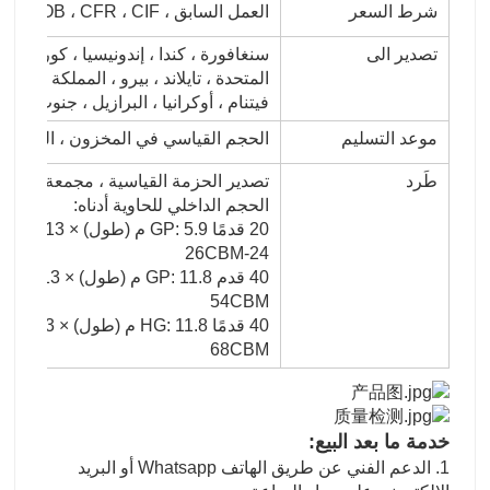
شرط السعر
العمل السابق ، FOB ، CFR ، CIF ، إلخ.
تصدير الى
سنغافورة ، كندا ، إندونيسيا ، كوريا ، ال
المتحدة ، تايلاند ، بيرو ، المملكة العربي
فيتنام ، أوكرانيا ، البرازيل ، جنوب أفريقي
موعد التسليم
الحجم القياسي في المخزون ، التسليم
طَرد
تصدير الحزمة القياسية ، مجمعة أو مطل
الحجم الداخلي للحاوية أدناه:
24-26CBM
54CBM
68CBM
خدمة ما بعد البيع:
1. الدعم الفني عن طريق الهاتف Whatsapp أو البريد