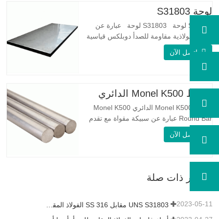
لوحة S31803
S31803 لوحة S31803 لوحة عبارة عن
سبيكة فولاذية مقاومة للصدأ دوبلكس قياسية
على الوجهين. لديها بنية مجهرية من
اتصل الآن
الأوستينيت إلى نسبة الفريت. SA 240 UNS
S31803 Sheet عبارة عن مزيج من الثبات
الميكانيكي الموثوق به ، والليونة ، وخصائص
مقاومة التآكل الجيدة. تكون قيم PREN أعلى
شريط Monel K500 الدائري
من 34 مما يشير إلى أن مقاومة…
شريط Monel K500 الدائري Monel K500
Round Bar عبارة عن سبيكة مقواة مع تقدم
العمر ، ويتكون تركيبتها الأساسية من عناصر
اتصل الآن
مثل النيكل والنحاس. الذي يجمع بين مقاومة
التآكل للسبيكة 400 والقوة العالية ومقاومة
التعب ومقاومة التآكل. Monel K500 ||| | له
خصائص مقاومة ممتازة للتآكل. هذه الخصائص
أخبار ذات صلة
تشبه Monel 400.…
2023-05-11
UNS S31803 مقابل SS 316 الفولاذ المقاوم للصدأ - ما هو الفرق