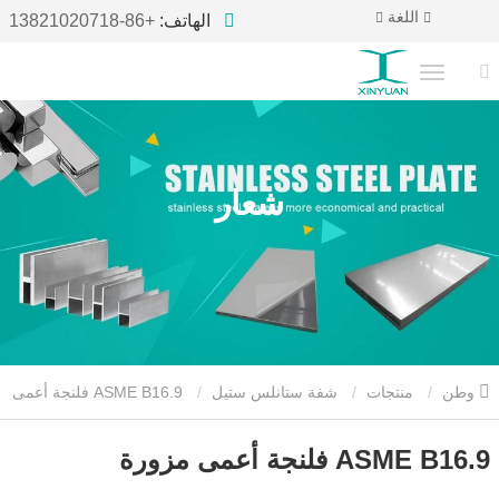
اللغة
الهاتف:
+86-13821020718
شعار
وطن
منتجات
شفة ستانلس ستيل
ASME B16.9 فلنجة أعمى
مزورة
ASME B16.9 فلنجة أعمى مزورة