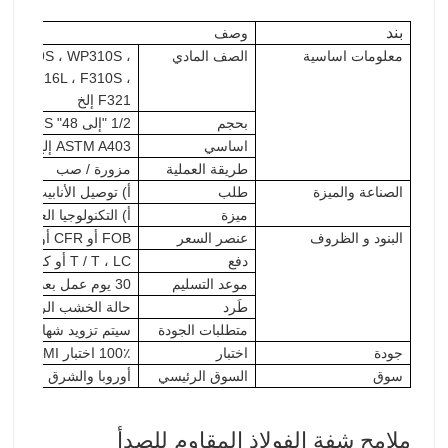
بند
وصف
معلومات اساسية
الصف المادي
 WP309S ، WP310S ،
6 ، F316L ، F310S ،
F321 إلخ
بحجم
1/2 "إلى 48" Sch 5S إلى XXS
اساسي
ASTM A403 إلخ.
طريقة العملية
مزورة / صب
الصناعة والميزة
طلب
أ) توصيل الأنابيب
ميزة
أ) التكنولوجيا العالية ؛
البنود و الظروف
عنصر السعر
FOB أو CFR أو CIF أو كمفاوضات
دفع
T / T ، LC أو كما تفاوض
موعد التسليم
30 يوم عمل بعد استلام الإيداع الخاص بك (عادة وفقا لكمية الطلب)
طَرد
حالة الخشب الرقائقي 
متطلبات الجودة
سيتم تزويد شهادة اختبا
جودة
اختبار
100٪ اختبار PMI ؛ اختبار الحجم وما إلى ذلك
سوق
السوق الرئيسي
أوروبا والشرق الأوسط 
ملامح شفة الفولاذ المقاوم للصدأ