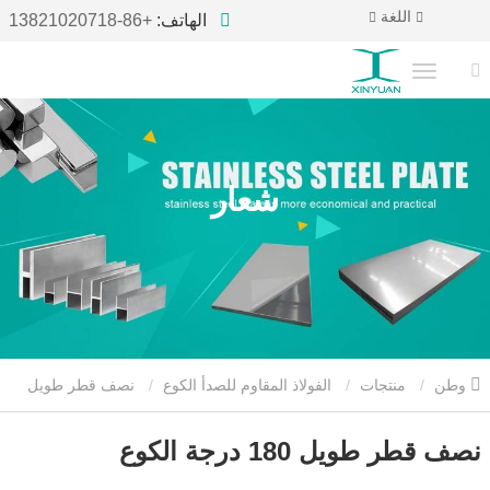
اللغة
الهاتف:
+86-13821020718
شعار
وطن
منتجات
الفولاذ المقاوم للصدأ الكوع
نصف قطر طويل
180 درجة الكوع
نصف قطر طويل 180 درجة الكوع