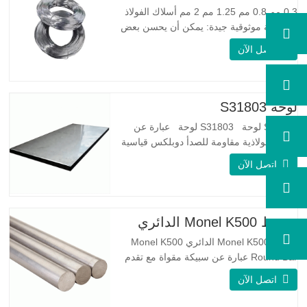
0.3 مم 0.8 مم 1.25 مم 2 مم أسلاك الفولاذ
المجلفنة موثوقية جيدة: يمكن أن يحسن بعض
العقد والنتوءات والصدأ على الأسلاك الفولاذية
اتصل الآن
مرونة جيدة: صلابة الفولاذ المجلفن جيدة جدًا،
والمرونة جيدة جدًا، ومناسبة جدًا لصنع الربيع
مواصفة اسم المنتج الأسلاك المجلفنة…
لوحة S31803
S31803 لوحة S31803 لوحة عبارة عن
سبيكة فولاذية مقاومة للصدأ دوبلكس قياسية
على الوجهين. لديها بنية مجهرية من
اتصل الآن
الأوستينيت إلى نسبة الفريت. SA 240 UNS
S31803 Sheet عبارة عن مزيج من الثبات
الميكانيكي الموثوق به ، والليونة ، وخصائص
مقاومة التآكل الجيدة. تكون قيم PREN أعلى
شريط Monel K500 الدائري
من 34 مما يشير إلى أن مقاومة…
شريط Monel K500 الدائري Monel K500
Round Bar عبارة عن سبيكة مقواة مع تقدم
العمر ، ويتكون تركيبتها الأساسية من عناصر
اتصل الآن
مثل النيكل والنحاس. الذي يجمع بين مقاومة
التآكل للسبيكة 400 والقوة العالية ومقاومة