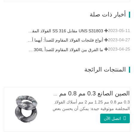
التعب ومقاومة التآكل. Monel K500 ||| | له
خصائص مقاومة ممتازة للتآكل. هذه الخصائص
أخبار ذات صلة
تشبه Monel 400.…
2023-05-11
UNS S31803 مقابل SS 316 الفولاذ المقاوم للصدأ - ما هو الفرق
2023-04-27
أنواع فلنجات الفولاذ المقاوم للصدأ: أيهما أفضل بالنسبة لك؟
2023-04-25
ما الفرق بين الفولاذ المقاوم للصدأ 304L و 316L؟
المنتجات الرائجة
الصين الصانع 0.3 مم 0.8 مم 1.25 مم 2 مم أسلاك الفولاذ المجلفنة
0.3 مم 0.8 مم 1.25 مم 2 مم أسلاك الفولاذ
المجلفنة موثوقية جيدة: يمكن أن يحسن بعض
العقد والنتوءات والصدأ على الأسلاك الفولاذية
اتصل الآن
مرونة جيدة: صلابة الفولاذ المجلفن جيدة جدًا،
والمرونة جيدة جدًا، ومناسبة جدًا لصنع الربيع