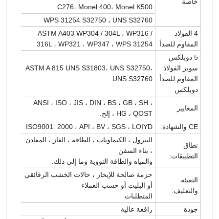
خاصة
C276، Monel 400، Monel K500
WPS 31254 S32750 ، UNS S32760
4 الفولاذ
ASTM A403 WP304 / 304L ، WP316 /
المقاوم للصدأ
316L ، WP321 ، WP347 ، WPS 31254
5 دوبلكس
سوبر الفولاذ
ASTM A 815 UNS S31803، UNS S32750،
المقاوم للصدأ
UNS S32760
دوبلكس
ANSI ، ISO ، JIS ، DIN ، BS ، GB ، SH ،
المعايير
HG ، QOST ، إلخ.
CE والشهادة:
ISO9001: 2000 ، API ، BV ، SGS ، LOIYD
البترول ، الكيماويات ، الطاقة ، الغاز ، المعادن
نطاق
، بناء السفن
التطبيقات:
والمياه والطاقة النووية وما إلى ذلك.
حزمة صالحة للإبحار ، حالات الخشب الرقائقي
التعبئة
أو البليت أو حسب العملاء
والتغليف:
المتطلبات
جودة
رافعة عالية