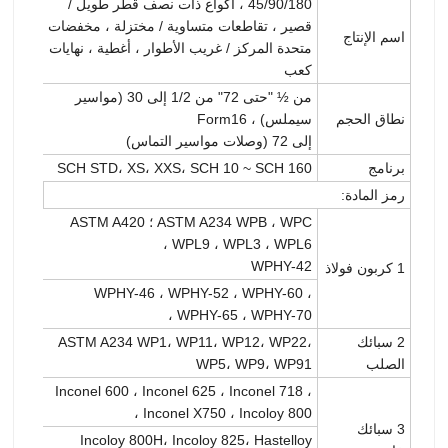
45/90/180 ، أكواع ذات نصف قطر طويل /
قصير ، تقاطعات متساوية / مختزلة ، مخفضات
اسم الإنتاج
متحدة المركز / غريب الأطوار ، أغطية ، نهايات
كعب
من ½ "حتى 72" من 1/2 إلى 30 (مواسير
نطاق الحجم
سيملس) ، Form16
إلى 72 (وصلات مواسير التماس)
برنامج
SCH STD، XS، XXS، SCH 10 ~ SCH 160
رمز المادة:
ASTM A234 WPB ، WPC ؛ ASTM A420
WPL9 ، WPL3 ، WPL6 ،
WPHY-42
1 كربون فولاذ
WPHY-46 ، WPHY-52 ، WPHY-60 ،
WPHY-65 ، WPHY-70 ،
2 سبائك
ASTM A234 WP1، WP11، WP12، WP22،
الصلب
WP5، WP9، WP91
Inconel 600 ، Inconel 625 ، Inconel 718 ،
Inconel X750 ، Incoloy 800 ،
3 سبائك
Incoloy 800H، Incoloy 825، Hastelloy