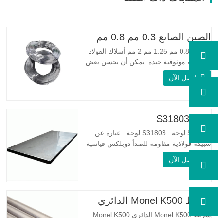
الصين الصانع 0.3 مم 0.8 مم 1.25 مم 2 مم أسلاك الفولاذ المجلفنة
0.3 مم 0.8 مم 1.25 مم 2 مم أسلاك الفولاذ
المجلفنة موثوقية جيدة: يمكن أن يحسن بعض
العقد والنتوءات والصدأ على الأسلاك الفولاذية
اتصل الآن
مرونة جيدة: صلابة الفولاذ المجلفن جيدة جدًا،
والمرونة جيدة جدًا، ومناسبة جدًا لصنع الربيع
مواصفة اسم المنتج الأسلاك المجلفنة…
لوحة S31803
S31803 لوحة S31803 لوحة عبارة عن
سبيكة فولاذية مقاومة للصدأ دوبلكس قياسية
على الوجهين. لديها بنية مجهرية من
اتصل الآن
الأوستينيت إلى نسبة الفريت. SA 240 UNS
S31803 Sheet عبارة عن مزيج من الثبات
الميكانيكي الموثوق به ، والليونة ، وخصائص
مقاومة التآكل الجيدة. تكون قيم PREN أعلى
شريط Monel K500 الدائري
من 34 مما يشير إلى أن مقاومة…
شريط Monel K500 الدائري Monel K500