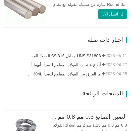
Round Bar عبارة عن سبيكة مقواة مع تقدم
العمر ، ويتكون تركيبتها الأساسية من عناصر
اتصل الآن
مثل النيكل والنحاس. الذي يجمع بين مقاومة
التآكل للسبيكة 400 والقوة العالية ومقاومة
التعب ومقاومة التآكل. Monel K500 ||| | له
خصائص مقاومة ممتازة للتآكل. هذه الخصائص
أخبار ذات صلة
تشبه Monel 400.…
2023-05-11
UNS S31803 مقابل SS 316 الفولاذ المقاوم للصدأ - ما هو الفرق
2023-04-27
أنواع فلنجات الفولاذ المقاوم للصدأ: أيهما أفضل بالنسبة لك؟
2023-04-25
ما الفرق بين الفولاذ المقاوم للصدأ 304L و 316L؟
المنتجات الرائجة
الصين الصانع 0.3 مم 0.8 مم 1.25 مم 2 مم أسلاك الفولاذ المجلفنة
0.3 مم 0.8 مم 1.25 مم 2 مم أسلاك الفولاذ