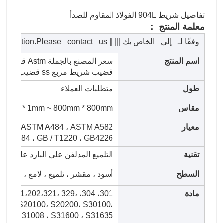
تفاصيل شريط 904L الفولاذ المقاوم للصدأ
معلمة المنتج ：
وفقًا لـ إلى الخاص بك ||| || application.Please contact us！
اسم المنتج
قضيب شريط مربع ss قضيب
طول
متطلبات العملاء
مقاس
1mm * 1mm ~ 800mm * 800mm
معيار
76 ، ASTM A484 ، ASTM A582 ،
ASME SA484 ، GB / T1220 ، GB4226
تقنية
التلميع المدلفن على البارد على الس
السطح
أسود ، مقشر ، تلميع ، لامع ، انفجار
مادة
 310S، 201،202،321، 329،
 904L، S20100، S20200، S30100،
S30908 ، S31008 ، S31600 ، S31635