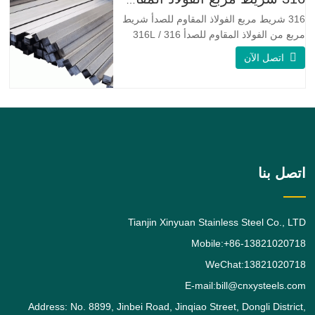
316 شريط مربع الفولاذ المقاوم للصدأ
تشبه Monel 400.
316 شريط مربع الفولاذ المقاوم للصدأ شريط
مربع من الفولاذ المقاوم للصدأ 316 / 316L
عبارة عن قضيب من سبائك الفولاذ المقاوم
اتصل الآن
للصدأ 316 / 316L مربع الشكل ، وسبائك
الفولاذ المقاوم للصدأ 316 هي درجة تحمل
الموليبدينوم القياسية ، وهي ثاني أكثر أنواع
الفولاذ المقاوم للصدأ الأوستنيتي طلبًا بعد
الدرجة. يعطي
اتصل بنا
Tianjin Xinyuan Stainless Steel Co., LTD
Mobile:+86-13821020718
WeChat:13821020718
E-mail:bill@cnxysteels.com
Address: No. 8899, Jinbei Road, Jinqiao Street, Dongli District,