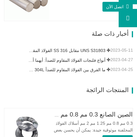
العمر ، ويتكون تركيبتها الأساسية من عناصر
اتصل الآن
مثل النيكل والنحاس. الذي يجمع بين مقاومة
التآكل للسبيكة 400 والقوة العالية ومقاومة
التعب ومقاومة التآكل. Monel K500 ||| | له
خصائص مقاومة ممتازة للتآكل. هذه الخصائص
أخبار ذات صلة
تشبه Monel 400.…
2023-05-11
UNS S31803 مقابل SS 316 الفولاذ المقاوم للصدأ - ما هو الفرق
2023-04-27
أنواع فلنجات الفولاذ المقاوم للصدأ: أيهما أفضل بالنسبة لك؟
2023-04-25
ما الفرق بين الفولاذ المقاوم للصدأ 304L و 316L؟
المنتجات الرائجة
الصين الصانع 0.3 مم 0.8 مم 1.25 مم 2 مم أسلاك الفولاذ المجلفنة
0.3 مم 0.8 مم 1.25 مم 2 مم أسلاك الفولاذ
المجلفنة موثوقية جيدة: يمكن أن يحسن بعض
العقد والنتوءات والصدأ على الأسلاك الفولاذية