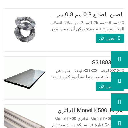
الصين الصانع 0.3 مم 0.8 مم 1.25 مم 2 مم أسلاك الفولاذ المجلفنة
0.3 مم 0.8 مم 1.25 مم 2 مم أسلاك الفولاذ
المجلفنة موثوقية جيدة: يمكن أن يحسن بعض
العقد والنتوءات والصدأ على الأسلاك الفولاذية
اتصل الآن
مرونة جيدة: صلابة الفولاذ المجلفن جيدة جدًا،
والمرونة جيدة جدًا، ومناسبة جدًا لصنع الربيع
مواصفة اسم المنتج الأسلاك المجلفنة…
لوحة S31803
S31803 لوحة S31803 لوحة عبارة عن
سبيكة فولاذية مقاومة للصدأ دوبلكس قياسية
على الوجهين. لديها بنية مجهرية من
اتصل الآن
الأوستينيت إلى نسبة الفريت. SA 240 UNS
S31803 Sheet عبارة عن مزيج من الثبات
الميكانيكي الموثوق به ، والليونة ، وخصائص
مقاومة التآكل الجيدة. تكون قيم PREN أعلى
شريط Monel K500 الدائري
من 34 مما يشير إلى أن مقاومة…
شريط Monel K500 الدائري Monel K500
Round Bar عبارة عن سبيكة مقواة مع تقدم