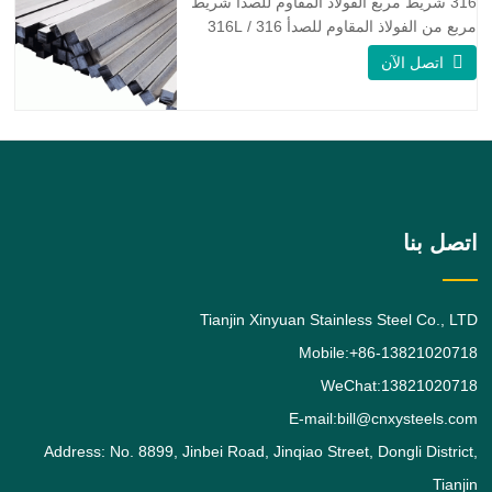
316 شريط مربع الفولاذ المقاوم للصدأ شريط
مربع من الفولاذ المقاوم للصدأ 316 / 316L
عبارة عن قضيب من سبائك الفولاذ المقاوم
اتصل الآن
للصدأ 316 / 316L مربع الشكل ، وسبائك
الفولاذ المقاوم للصدأ 316 هي درجة تحمل
الموليبدينوم القياسية ، وهي ثاني أكثر أنواع
الفولاذ المقاوم للصدأ الأوستنيتي طلبًا بعد
الدرجة. يعطي
اتصل بنا
Tianjin Xinyuan Stainless Steel Co., LTD
Mobile:+86-13821020718
WeChat:13821020718
E-mail:bill@cnxysteels.com
Address: No. 8899, Jinbei Road, Jinqiao Street, Dongli District,
Tianjin