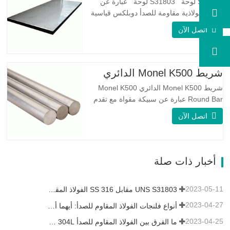
S31803 لوحة S31803 لوحة عبارة عن
سبيكة فولاذية مقاومة للصدأ دوبلكس قياسية
على الوجهين. لديها بنية مجهرية من
اتصل الآن
الأوستينيت إلى نسبة الفريت. SA 240 UNS
S31803 Sheet عبارة عن مزيج من الثبات
الميكانيكي الموثوق به ، والليونة ، وخصائص
مقاومة التآكل الجيدة. تكون قيم PREN أعلى
شريط Monel K500 الدائري
من 34 مما يشير إلى أن مقاومة…
شريط Monel K500 الدائري Monel K500
Round Bar عبارة عن سبيكة مقواة مع تقدم
العمر ، ويتكون تركيبتها الأساسية من عناصر
اتصل الآن
مثل النيكل والنحاس. الذي يجمع بين مقاومة
التآكل للسبيكة 400 والقوة العالية ومقاومة
التعب ومقاومة التآكل. Monel K500 ||| | له
خصائص مقاومة ممتازة للتآكل. هذه الخصائص
أخبار ذات صلة
تشبه Monel 400.…
2023-05-11
UNS S31803 مقابل SS 316 الفولاذ المقاوم للصدأ - ما هو الفرق
2023-04-27
أنواع فلنجات الفولاذ المقاوم للصدأ: أيهما أفضل بالنسبة لك؟
2023-04-25
ما الفرق بين الفولاذ المقاوم للصدأ 304L و 316L؟