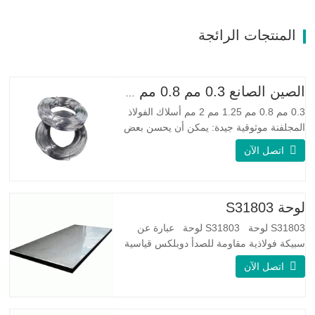
المنتجات الرائجة
الصين الصانع 0.3 مم 0.8 مم 1.25 مم 2 مم أسلاك الفولاذ المجلفنة
0.3 مم 0.8 مم 1.25 مم 2 مم أسلاك الفولاذ
المجلفنة موثوقية جيدة: يمكن أن يحسن بعض
العقد والنتوءات والصدأ على الأسلاك الفولاذية
اتصل الآن
مرونة جيدة: صلابة الفولاذ المجلفن جيدة جدًا،
والمرونة جيدة جدًا، ومناسبة جدًا لصنع الربيع
مواصفة اسم المنتج الأسلاك المجلفنة
لوحة S31803
S31803 لوحة S31803 لوحة عبارة عن
سبيكة فولاذية مقاومة للصدأ دوبلكس قياسية
على الوجهين. لديها بنية مجهرية من
اتصل الآن
الأوستينيت إلى نسبة الفريت. SA 240 UNS
S31803 Sheet عبارة عن مزيج من الثبات
الميكانيكي الموثوق به ، والليونة ، وخصائص