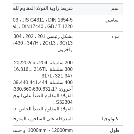
اسم
شريط زاوية الفولاذ المقاوم للصدأ
اساسي
IS G4303 ، JIS G4311 ، DIN 1654-5
، DIN17440 ، GB / T 1220 إلخ
مواد
بشكل رئي
، 410S ، 430 ، 347H ، 2Cr13 ، 3Cr13
وآخرون
200 سلسلة: 201202202cu ، 204
300 سلسلة: 16،316L، 316Ti
317L، 321،347
400 سلسلة: 409،409L، 410،420،430،431،439،440،441،444
آخرون: 2205،2507،2906،330،660،630،631،17-4ph ، 17-7ph ، S318039 904L ، إلخ
الفو
، S32304
الفولاذ المقاوم للصدأ الخاص: 904L ، 347 / 347H ، 317 / 317L ، 316Ti ، 254Mo
تكنولوجيا
المدرفلة على الساخن ، المدرفلة على ا
طول
1000mm ~ 12000mm أو حسب متطلبات الزبون