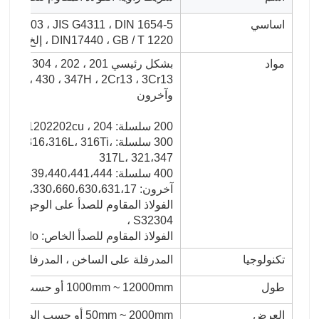
اساسي
IS G4303 ، JIS G4311 ، DIN 1654-5
، DIN17440 ، GB / T 1220 إلخ
مواد
بشكل رئي
، 410S ، 430 ، 347H ، 2Cr13 ، 3Cr13
وآخرون
200 سلسلة: 201202202cu ، 204
300 سلسلة: 16،316L، 316Ti
317L، 321،347
400 سلسلة: 409،409L، 410،420،430،431،439،440،441،444
آخرون: 2205،2507،2906،330،660،630،631،17-4ph ، 17-7ph ، S318039 904L ، إلخ
الفو
، S32304
الفولاذ المقاوم للصدأ الخاص: 904L ، 347 / 347H ، 317 / 317L ، 316Ti ، 254Mo
تكنولوجيا
المدرفلة على الساخن ، المدرفلة على ا
طول
1000mm ~ 12000mm أو حسب متطلبات الزبون
العرض
50mm ~ 2000mm أو حسب الطلب