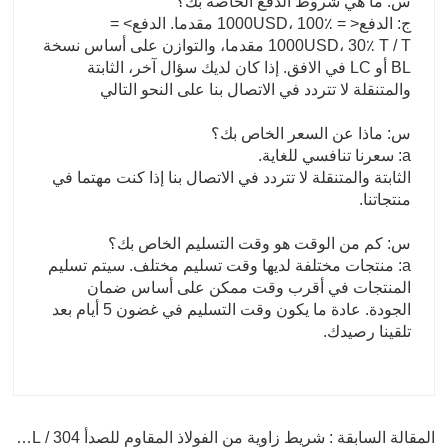
س: ما هي شروط الدفع الخاصة بك؟
ج: الدفع< = 1000USD، 100٪ مقدما. الدفع> =
1000USD، 30٪ T / T مقدما، والتوازن على أساس نسخة
BL أو LC في الافق. إذا كان لديك سؤال آخر، الثابتة
والمتنقلة لا تتردد في الاتصال بنا على النحو التالي
س: ماذا عن السعر الخاص بك؟
a: سعرنا تنافسي للغاية.
الثابتة والمتنقلة لا تتردد في الاتصال بنا إذا كنت مهتما في
منتجاتنا.
س: كم من الوقت هو وقت التسليم الخاص بك؟
a: منتجات مختلفة لديها وقت تسليم مختلف. سيتم تسليم
المنتجات في أقرب وقت ممكن على أساس ضمان
الجودة. عادة ما يكون وقت التسليم في غضون 5 أيام بعد
تلقينا رصيدك.
المقالة السابقة : شريط زاوية من الفولاذ المقاوم للصدأ 304 / 304L