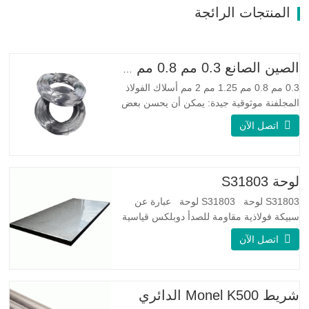
المنتجات الرائجة
الصين الصانع 0.3 مم 0.8 مم 1.25 مم 2 مم أسلاك الفولاذ المجلفنة
0.3 مم 0.8 مم 1.25 مم 2 مم أسلاك الفولاذ
المجلفنة موثوقية جيدة: يمكن أن يحسن بعض
العقد والنتوءات والصدأ على الأسلاك الفولاذية
اتصل الآن
مرونة جيدة: صلابة الفولاذ المجلفن جيدة جدًا،
والمرونة جيدة جدًا، ومناسبة جدًا لصنع الربيع
مواصفة اسم المنتج الأسلاك المجلفنة
لوحة S31803
S31803 لوحة S31803 لوحة عبارة عن
سبيكة فولاذية مقاومة للصدأ دوبلكس قياسية
على الوجهين. لديها بنية مجهرية من
اتصل الآن
الأوستينيت إلى نسبة الفريت. SA 240 UNS
S31803 Sheet عبارة عن مزيج من الثبات
الميكانيكي الموثوق به ، والليونة ، وخصائص
مقاومة التآكل الجيدة. تكون قيم PREN أعلى
شريط Monel K500 الدائري
من 34 مما يشير إلى أن مقاومة