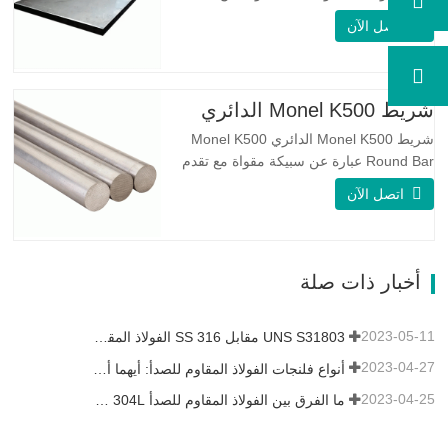
على الوجهين. لديها بنية مجهرية من
اتصل الآن
الأوستينيت إلى نسبة الفريت. SA 240 UNS
S31803 Sheet عبارة عن مزيج من الثبات
الميكانيكي الموثوق به ، والليونة ، وخصائص
مقاومة التآكل الجيدة. تكون قيم PREN أعلى
شريط Monel K500 الدائري
من 34 مما يشير إلى أن مقاومة…
شريط Monel K500 الدائري Monel K500
Round Bar عبارة عن سبيكة مقواة مع تقدم
العمر ، ويتكون تركيبتها الأساسية من عناصر
اتصل الآن
مثل النيكل والنحاس. الذي يجمع بين مقاومة
التآكل للسبيكة 400 والقوة العالية ومقاومة
التعب ومقاومة التآكل. Monel K500 ||| | له
خصائص مقاومة ممتازة للتآكل. هذه الخصائص
أخبار ذات صلة
تشبه Monel 400.…
2023-05-11
UNS S31803 مقابل SS 316 الفولاذ المقاوم للصدأ - ما هو الفرق
2023-04-27
أنواع فلنجات الفولاذ المقاوم للصدأ: أيهما أفضل بالنسبة لك؟
2023-04-25
ما الفرق بين الفولاذ المقاوم للصدأ 304L و 316L؟