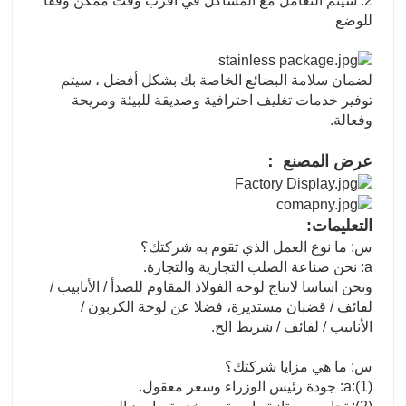
2. سيتم التعامل مع المشاكل في أقرب وقت ممكن وفقا
للوضع
لضمان سلامة البضائع الخاصة بك بشكل أفضل ، سيتم
توفير خدمات تغليف احترافية وصديقة للبيئة ومريحة
وفعالة.
عرض المصنع ：
التعليمات:
س: ما نوع العمل الذي تقوم به شركتك؟
a: نحن صناعة الصلب التجارية والتجارة.
ونحن اساسا لانتاج لوحة الفولاذ المقاوم للصدأ / الأنابيب /
لفائف / قضبان مستديرة، فضلا عن لوحة الكربون /
الأنابيب / لفائف / شريط الخ.
س: ما هي مزايا شركتك؟
a:(1): جودة رئيس الوزراء وسعر معقول.