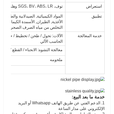
استعراض
توف، SGS، BV، ABS، LR وهلم جرا
تطبيق
المواد الكيميائية, الصيدلانية والطبية ال
الأغذية, الطيران, الأسمدة الكيماوية,
التخلص من مياه الصرف الصحي وتحلية ا
خدمة المعالجة
الآلات: تحول / طحن / تخطيط / حفر / م
الحاسب الآلي
معالجة التشوه: الانحناء / القطع / المتدا
ملحومه
خدمة ما بعد البيع:
1. الدعم الفني عن طريق الهاتف Whatsapp أو البريد
الإلكتروني على مدار الساعة