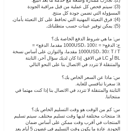
(2): تجارب ممتازة واسعة مع خدمة ما بعد البيع.
(3): سيتم فحص كل عملية من قبل مراقبة الجودة
المسؤولة التي تضمن جودة كل منتج.
(4): فرق التعبئة المهنية التي تحافظ على كل التعبئة بأمان.
(5): يمكن توفير عينات حسب متطلباتك.
س: ما هي شروط الدفع الخاصة بك؟
ج: الدفع< = 1000USD، 100٪ مقدما. الدفع> =
1000USD، 30٪ T / T مقدما، والتوازن على أساس نسخة
BL أو LC في الافق. إذا كان لديك سؤال آخر، الثابتة
والمتنقلة لا تتردد في الاتصال بنا على النحو التالي
س: ماذا عن السعر الخاص بك؟
a: سعرنا تنافسي للغاية.
الثابتة والمتنقلة لا تتردد في الاتصال بنا إذا كنت مهتما في
منتجاتنا.
س: كم من الوقت هو وقت التسليم الخاص بك؟
a: منتجات مختلفة لديها وقت تسليم مختلف. سيتم تسليم
المنتجات في أقرب وقت ممكن على أساس ضمان
الجودة. عادة ما يكون وقت التسليم في غضون 5 أيام بعد