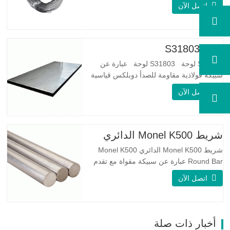
اتصل الآن
مرونة جيدة: صلابة الفولاذ المجلفن جيدة جدًا،
والمرونة جيدة جدًا، ومناسبة جدًا لصنع الربيع
مواصفة اسم المنتج الأسلاك المجلفنة…
لوحة S31803
S31803 لوحة S31803 لوحة عبارة عن
سبيكة فولاذية مقاومة للصدأ دوبلكس قياسية
على الوجهين. لديها بنية مجهرية من
اتصل الآن
الأوستينيت إلى نسبة الفريت. SA 240 UNS
S31803 Sheet عبارة عن مزيج من الثبات
الميكانيكي الموثوق به ، والليونة ، وخصائص
مقاومة التآكل الجيدة. تكون قيم PREN أعلى
شريط Monel K500 الدائري
من 34 مما يشير إلى أن مقاومة…
شريط Monel K500 الدائري Monel K500
Round Bar عبارة عن سبيكة مقواة مع تقدم
العمر ، ويتكون تركيبتها الأساسية من عناصر
اتصل الآن
مثل النيكل والنحاس. الذي يجمع بين مقاومة
التآكل للسبيكة 400 والقوة العالية ومقاومة
التعب ومقاومة التآكل. Monel K500 ||| | له
خصائص مقاومة ممتازة للتآكل. هذه الخصائص
أخبار ذات صلة
تشبه Monel 400.…