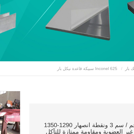
ك بار
Inconel 625 سبيكة قاعدة نيكل بار
nconel625 هو نوع من السبائك بكثافة 8.4 جم / سم 3 ونقطة انصهار 1290-1350
غير العضوية ومقاومة ممتازة للتآكل