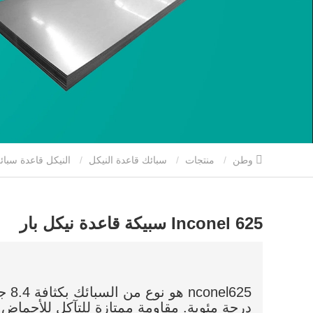
وطن
منتجات
سبائك قاعدة النيكل
النيكل قاعدة سبائ
Inconel 625 سبيكة قاعدة نيكل بار
درجة مئوية. مقاومة ممتازة للتآكل للأحماض 