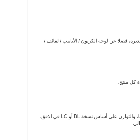
ديرة، فضلا عن لوحة الكربون / الأنابيب / لفائف /
ج: الدفع< = 1000USD، 100٪ مقدما. الدفع> = 1000USD، 30٪ T / T مقدما، والتوازن على أساس نسخة BL أو LC في الافق.
الي