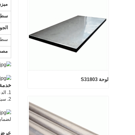
ميزة
2 مم أسلاك الفولاذ المجلفنة
اتصل الآن
سطح
الجود
سطح
مصطل
لوحة S31803
خدمة م
1. الدعم الفني عن طريق الهاتف Whatsapp أو البريد الإلكتروني على مدار الساعة
2. سيتم التعامل مع المشاكل في أقرب وقت ممكن وفقا للوضع
لوحة S31803
اتصل الآن
لضمان 
عرض 