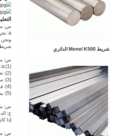
التعلي
س: ما 
a: نحن صناعة الصلب التجارية والتجارة.
ونحن ا
شريط 
شريط Monel K500 الدائري
س: ما
a:(1): جودة رئيس الوزراء وسعر معقول.
(2): تجارب ممتازة واسعة مع خدمة ما بعد البيع.
شريط Monel K500 الدائري
(3): سيتم فحص كل عملية من قبل مراقبة الجودة المسؤولة التي تضمن جودة كل منتج.
(4): فرق التعبئة المهنية التي تحافظ على كل التعبئة بأمان.
اتصل الآن
(5): يمكن توفير عينات حسب متطلباتك.
س: ما
إذا كا
س: ما