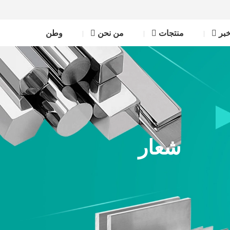
بر
منتجات
من نحن
وطن
شعار