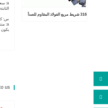
a: سعرنا تنافسي للغاية.
الثابتة
316 شريط مربع الفولاذ المقاوم للصدأ
س: كم
a: م
يكون وقت ا
316 شريط مربع الفولاذ المقاوم للصد
أ
اتصل الآن
Send your message to us