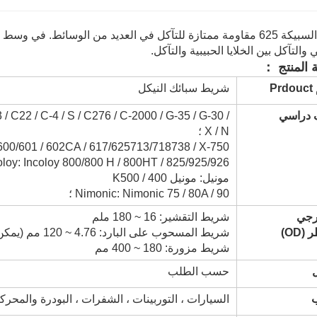
تُظهر السبيكة 625 مقاومة ممتازة للتآكل في العديد من الوسائط. في 
 والتآكل بين الخلايا الحبيبية والتآكل.
 المنتج ：
Pr
شريط سبائك النيكل
دراسي
3 / C22 / C-4 / S / C276 / C-2000 / G-35 / G-30 /
X / N ؛
nconel 100/600/601 / 602CA / 617/625713/718738 / X-750
ncoloy: Incoloy 800/800 H / 800HT / ​​825/925/926
مونيل: مونيل 400 / K500
Nimonic: Nimonic 75 / 80A / 90 ؛
رجي
شريط التقشير: 16 ~ 180 ملم
(OD)
شريط المسحوب على البارد: 4.76 ~ 120 مم (يمكن تخصيص جميع الأحجام)
شريط مزورة: 180 ~ 400 مم
حسب الطلب
السيارات ، التوربينات ، الشفرات ، البودرة والمحركا