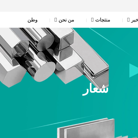
بر
منتجات
من نحن
وطن
شعار