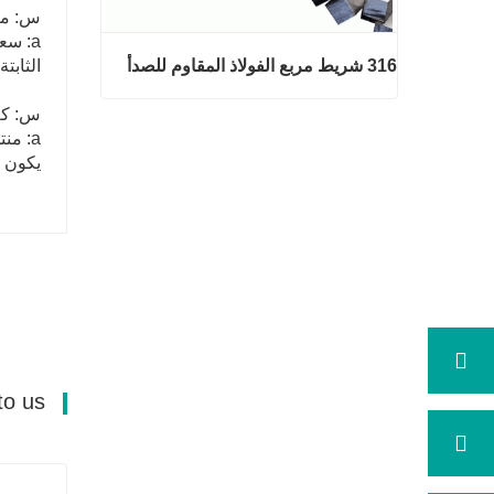
س: ما
a: سعرنا تنافسي للغاية.
الثابتة
316 شريط مربع الفولاذ المقاوم للصدأ
س: كم
a: م
316 شريط مربع الفولاذ المقاوم للصد
يكون وقت ا
أ
اتصل الآن
Send your message to us