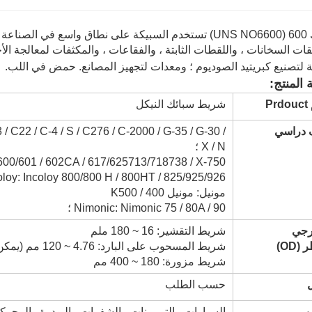
سبائك 600 (UNS NO6600) تستخدم السبيكة على نطاق واسع في ا
قات السخانات ، واللقطات الثابتة ، والفقاعات ، والمكثفات لمعالجة ال
لتصنيع كبريتيد الصوديوم ؛ ومعدات لتجهيز المصانع. حمض في اللب.
 المنتج:
Pr
شريط سبائك النيكل
دراسي
3 / C22 / C-4 / S / C276 / C-2000 / G-35 / G-30 /
X / N ؛
nconel 100/600/601 / 602CA / 617/625713/718738 / X-750
ncoloy: Incoloy 800/800 H / 800HT / ​​825/925/926
مونيل: مونيل 400 / K500
Nimonic: Nimonic 75 / 80A / 90 ؛
رجي
شريط التقشير: 16 ~ 180 ملم
(OD)
شريط المسحوب على البارد: 4.76 ~ 120 مم (يمكن تخصيص جميع الأحجام)
شريط مزورة: 180 ~ 400 مم
حسب الطلب
السيارات ، التوربينات ، الشفرات ، البودرة والمحركا