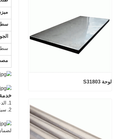
2 مم أسلاك الفولاذ المجلفنة
ميزة
اتصل الآن
سطح
الجود
سطح
مصطل
لوحة S31803
خدمة م
1. الدعم الفني عن طريق الهاتف Whatsapp أو البريد الإلكتروني على مدار الساعة
2. سيتم التعامل مع المشاكل في أقرب وقت ممكن وفقا للوضع
لوحة S31803
اتصل الآن
لضمان 