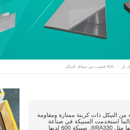
ك بار
600 قضيب من سبائك النيكل
عبارة عن سبيكة من النيكل ذات كربنة ممتازة ومقاومة
الما استخدمت السبيكة في صناعة
المعالجة الحرارية للعديد من التطبيقات نفسها مثل RA330®. سبيكة 600 لديها