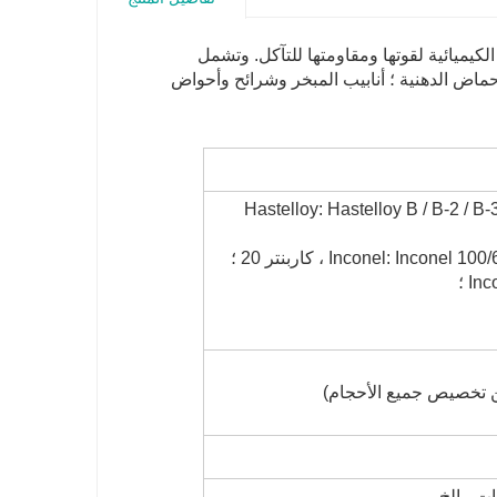
لصناعة الكيميائية لقوتها ومقاومتها للتآكل. وتشمل
أحماض الدهنية ؛ أنابيب المبخر وشرائح وأحواض
Hastelloy: Hastelloy B / B-2 / B-
Inconel: I ، كاربنتر 20 ؛
I ؛
ت ، إلخ