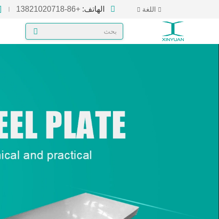
الهاتف:
+86-13821020718
اللغة