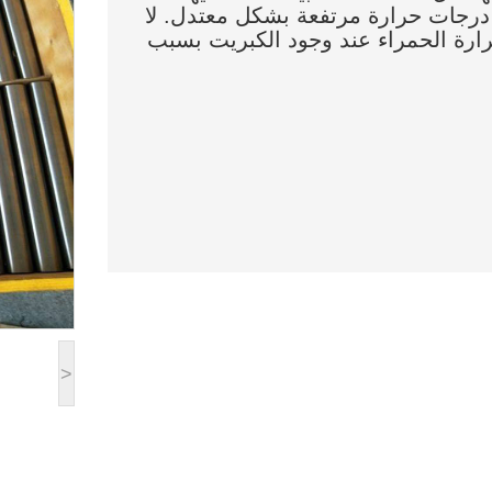
ات Cl2 و HCl الجافة في درجات حرارة مرتفعة بشكل معتدل. لا
 600 في درجات الحرارة الحمراء عند وجود الكبريت بسبب
>