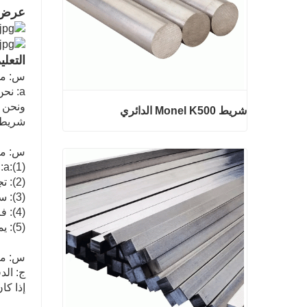
عرض 
التعلي
س: ما 
a: نحن صناعة الصلب التجارية والتجارة.
ونحن ا
شريط Monel K500 الدائري
شريط 
س: ما
a:(1): جودة رئيس الوزراء وسعر معقول.
شريط Monel K500 الدائري
(2): تجارب ممتازة واسعة مع خدمة ما بعد البيع.
(3): سيتم فحص كل عملية من قبل مراقبة الجودة المسؤولة التي تضمن جودة كل منتج.
اتصل الآن
(4): فرق التعبئة المهنية التي تحافظ على كل التعبئة بأمان.
(5): يمكن توفير عينات حسب متطلباتك.
س: ما
إذا كا