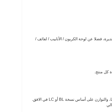
ديرة، فضلا عن لوحة الكربون / الأنابيب / لفائف /
ج: الدفع< = 1000USD، 100٪ مقدما. الدفع> = 1000USD، 30٪ T / T مقدما، والتوازن على أساس نسخة BL أو LC في الافق.
الي