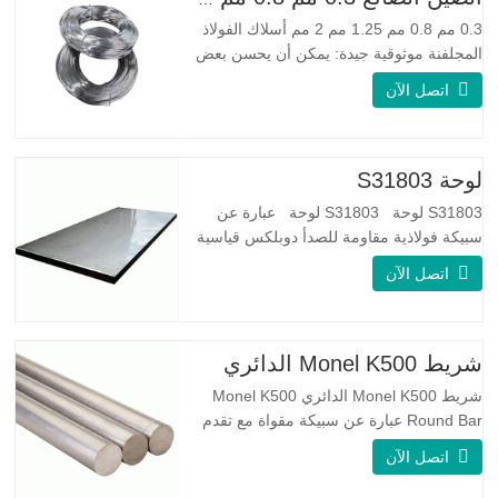
0.3 مم 0.8 مم 1.25 مم 2 مم أسلاك الفولاذ
المجلفنة موثوقية جيدة: يمكن أن يحسن بعض
العقد والنتوءات والصدأ على الأسلاك الفولاذية
اتصل الآن
مرونة جيدة: صلابة الفولاذ المجلفن جيدة جدًا،
والمرونة جيدة جدًا، ومناسبة جدًا لصنع الربيع
مواصفة اسم المنتج الأسلاك المجلفنة
لوحة S31803
S31803 لوحة S31803 لوحة عبارة عن
سبيكة فولاذية مقاومة للصدأ دوبلكس قياسية
على الوجهين. لديها بنية مجهرية من
اتصل الآن
الأوستينيت إلى نسبة الفريت. SA 240 UNS
S31803 Sheet عبارة عن مزيج من الثبات
الميكانيكي الموثوق به ، والليونة ، وخصائص
مقاومة التآكل الجيدة. تكون قيم PREN أعلى
شريط Monel K500 الدائري
من 34 مما يشير إلى أن مقاومة
شريط Monel K500 الدائري Monel K500
Round Bar عبارة عن سبيكة مقواة مع تقدم
العمر ، ويتكون تركيبتها الأساسية من عناصر
اتصل الآن
مثل النيكل والنحاس. الذي يجمع بين مقاومة
التآكل للسبيكة 400 والقوة العالية ومقاومة