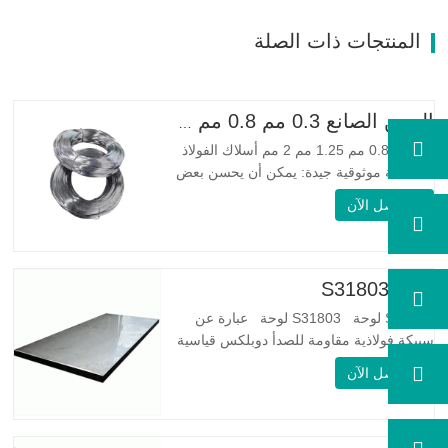
المنتجات ذات الصلة
الصين الصانع 0.3 مم 0.8 مم 1.25 مم 2 مم أسلاك الفولاذ المجلفنة
0.3 مم 0.8 مم 1.25 مم 2 مم أسلاك الفولاذ
المجلفنة موثوقية جيدة: يمكن أن يحسن بعض
العقد والنتوءات والصدأ على الأسلاك الفولاذية
اتصل الآن
مرونة جيدة: صلابة الفولاذ المجلفن جيدة جدًا،
والمرونة جيدة جدًا، ومناسبة جدًا لصنع الربيع
مواصفة اسم المنتج الأسلاك المجلفنة…
لوحة S31803
S31803 لوحة S31803 لوحة عبارة عن
سبيكة فولاذية مقاومة للصدأ دوبلكس قياسية
على الوجهين. لديها بنية مجهرية من
اتصل الآن
الأوستينيت إلى نسبة الفريت. SA 240 UNS
S31803 Sheet عبارة عن مزيج من الثبات
الميكانيكي الموثوق به ، والليونة ، وخصائص