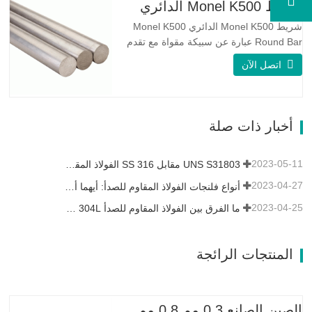
مقاومة التآكل الجيدة. تكون قيم PREN أعلى
شريط Monel K500 الدائري
من 34 مما يشير إلى أن مقاومة…
شريط Monel K500 الدائري Monel K500
Round Bar عبارة عن سبيكة مقواة مع تقدم
العمر ، ويتكون تركيبتها الأساسية من عناصر
اتصل الآن
مثل النيكل والنحاس. الذي يجمع بين مقاومة
التآكل للسبيكة 400 والقوة العالية ومقاومة
التعب ومقاومة التآكل. Monel K500 ||| | له
خصائص مقاومة ممتازة للتآكل. هذه الخصائص
أخبار ذات صلة
تشبه Monel 400.…
2023-05-11
UNS S31803 مقابل SS 316 الفولاذ المقاوم للصدأ - ما هو الفرق
2023-04-27
أنواع فلنجات الفولاذ المقاوم للصدأ: أيهما أفضل بالنسبة لك؟
2023-04-25
ما الفرق بين الفولاذ المقاوم للصدأ 304L و 316L؟
المنتجات الرائجة
الصين الصانع 0.3 مم 0.8 مم 1.25 مم 2 مم أسلاك الفولاذ المجلفنة