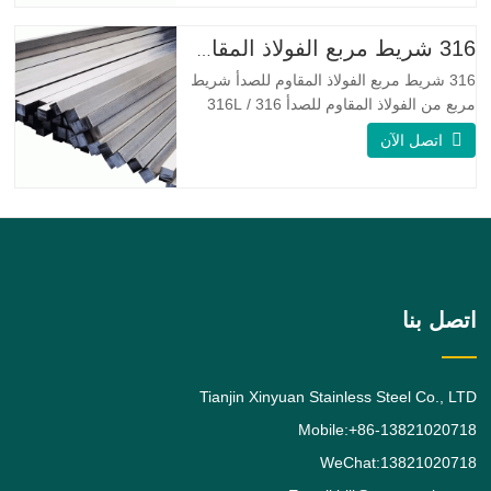
التعب ومقاومة التآكل. Monel K500 ||| | له
خصائص مقاومة ممتازة للتآكل. هذه الخصائص
316 شريط مربع الفولاذ المقاوم للصدأ
تشبه Monel 400.
316 شريط مربع الفولاذ المقاوم للصدأ شريط
مربع من الفولاذ المقاوم للصدأ 316 / 316L
عبارة عن قضيب من سبائك الفولاذ المقاوم
اتصل الآن
للصدأ 316 / 316L مربع الشكل ، وسبائك
الفولاذ المقاوم للصدأ 316 هي درجة تحمل
الموليبدينوم القياسية ، وهي ثاني أكثر أنواع
الفولاذ المقاوم للصدأ الأوستنيتي طلبًا بعد
الدرجة. يعطي
اتصل بنا
Tianjin Xinyuan Stainless Steel Co., LTD
Mobile:+86-13821020718
WeChat:13821020718