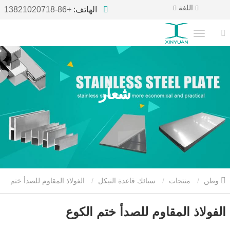
اللغة
الهاتف:
+86-13821020718
شعار
وطن
منتجات
سبائك قاعدة النيكل
الفولاذ المقاوم للصدأ ختم
الكوع
الفولاذ المقاوم للصدأ ختم الكوع