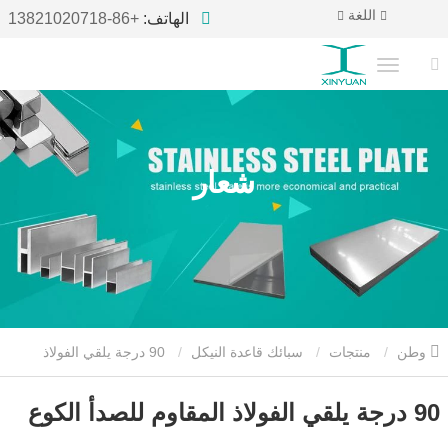
اللغة
الهاتف:
+86-13821020718
شعار
وطن
منتجات
سبائك قاعدة النيكل
90 درجة يلقي الفولاذ
المقاوم للصدأ الكوع
90 درجة يلقي الفولاذ المقاوم للصدأ الكوع