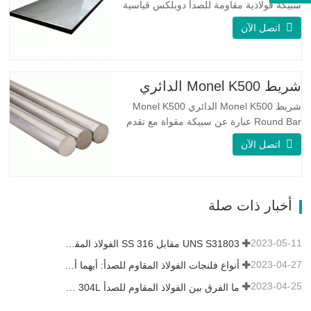
سبيكة فولاذية مقاومة للصدأ دوبلكس قياسية
على الوجهين. لديها بنية مجهرية من
اتصل الآن
الأوستينيت إلى نسبة الفريت. SA 240 UNS
S31803 Sheet عبارة عن مزيج من الثبات
الميكانيكي الموثوق به ، والليونة ، وخصائص
مقاومة التآكل الجيدة. تكون قيم PREN أعلى
شريط Monel K500 الدائري
من 34 مما يشير إلى أن مقاومة…
شريط Monel K500 الدائري Monel K500
Round Bar عبارة عن سبيكة مقواة مع تقدم
العمر ، ويتكون تركيبتها الأساسية من عناصر
اتصل الآن
مثل النيكل والنحاس. الذي يجمع بين مقاومة
التآكل للسبيكة 400 والقوة العالية ومقاومة
التعب ومقاومة التآكل. Monel K500 ||| | له
خصائص مقاومة ممتازة للتآكل. هذه الخصائص
أخبار ذات صلة
تشبه Monel 400.…
2023-05-11
UNS S31803 مقابل SS 316 الفولاذ المقاوم للصدأ - ما هو الفرق
2023-04-27
أنواع فلنجات الفولاذ المقاوم للصدأ: أيهما أفضل بالنسبة لك؟
2023-04-25
ما الفرق بين الفولاذ المقاوم للصدأ 304L و 316L؟