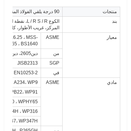
منتجات
90 درجة يلقي الفولاذ المقاوم للصدأ الكوع
بند
الكوع L / R S / R
المركز، غريب الأطوار، كاب، الان
معيار
ASME
NSI B16.25 ، MSS-
 BS1965 ، BS1640
من
دين2605، دين2615، دين2616، دين2617، دين28011
JISB2313
SGP
في
253-1 EN10253-2
مادي
ASME
 WP5، A234، WP9،
34 WPB22، WP91،
PHY60 ، WPHY65 ،
WP304H ، WP316 ،
 WP347، WP347H
من
P235GH ، P265GH ،