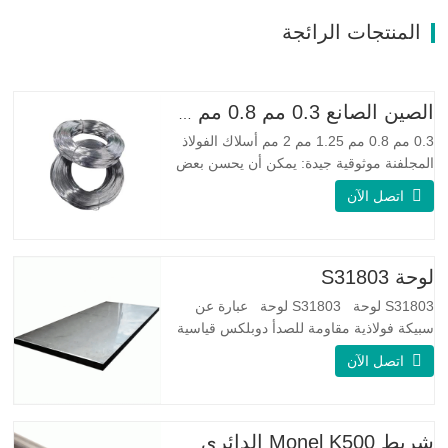
المنتجات الرائجة
الصين الصانع 0.3 مم 0.8 مم 1.25 مم 2 مم أسلاك الفولاذ المجلفنة
0.3 مم 0.8 مم 1.25 مم 2 مم أسلاك الفولاذ
المجلفنة موثوقية جيدة: يمكن أن يحسن بعض
العقد والنتوءات والصدأ على الأسلاك الفولاذية
اتصل الآن
مرونة جيدة: صلابة الفولاذ المجلفن جيدة جدًا،
والمرونة جيدة جدًا، ومناسبة جدًا لصنع الربيع
مواصفة اسم المنتج الأسلاك المجلفنة
لوحة S31803
S31803 لوحة S31803 لوحة عبارة عن
سبيكة فولاذية مقاومة للصدأ دوبلكس قياسية
على الوجهين. لديها بنية مجهرية من
اتصل الآن
الأوستينيت إلى نسبة الفريت. SA 240 UNS
S31803 Sheet عبارة عن مزيج من الثبات
الميكانيكي الموثوق به ، والليونة ، وخصائص
مقاومة التآكل الجيدة. تكون قيم PREN أعلى
شريط Monel K500 الدائري