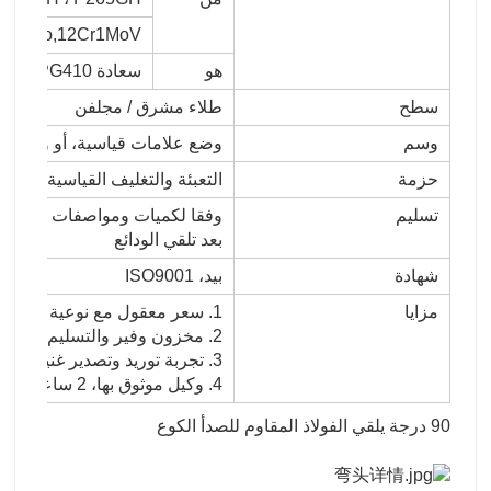
15CrMo,12Cr1MoV
هو
سعادة G3454، STPG370، TPG410
سطح
طلاء مشرق / مجلفن
وسم
وضع علامات قياسية، أو وفقا لط
حزمة
التعبئة والتغليف القياسية، أو وف
تسليم
بعد تلقي الودائع
شهادة
بيد، ISO9001
مزايا
1. سعر معقول مع نوعية ممتازة
2. مخزون وفير والتسليم الفوري
3. تجربة توريد وتصدير غنية ، خدمة مخلصة
4. وكيل موثوق بها، 2 ساعة بعيدا عن الميناء.
90 درجة يلقي الفولاذ المقاوم للصدأ الكوع