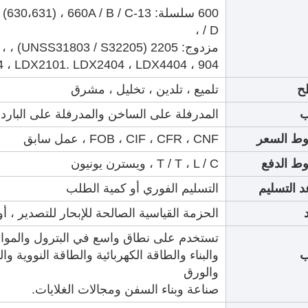
600 سلسلة: 13-1) ، 660A / B / C
/ D ،
مزد
304 ، LDX2101. LDX2404 ، LDX4404 ، 904
ح
تلميع ، تلدين ، تخليل ، مشرق
ب
المدرفلة على الساخن والمدرفلة على البارد
ط السعر
FOB ، CIF ، CFR ، CNF ، عمل سابق
ط الدفع
T / T ، L / C ، ويسترن يونيون
 التسليم
التسليم الفوري أو كمية الطلب
الحزمة القياسية الصالحة للإبحار للتصدير ، 
تستخدم على نطاق واسع في البترول والمواد ا
والبناء والطاقة الكهربائية والطاقة النووية وال
والورق
صناعة وبناء السفن ومجالات الغلايات.