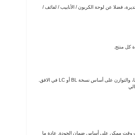
ديرة، فضلا عن لوحة الكربون / الأنابيب / لفائف /
ج: الدفع< = 1000USD، 100٪ مقدما. الدفع> = 1000USD، 30٪ T / T مقدما، والتوازن على أساس نسخة BL أو LC في الافق.
الي
رب وقت ممكن على أساس ضمان الجودة. عادة ما