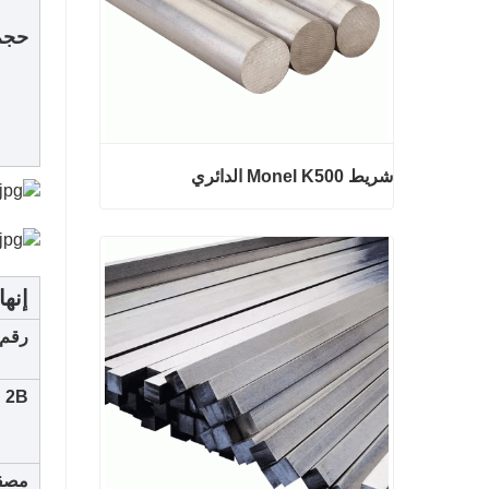
حجم 
شريط Monel K500 الدائري
شريط Monel K500 الدائري
إنها
اتصل الآن
رقم 1
2B
مصق