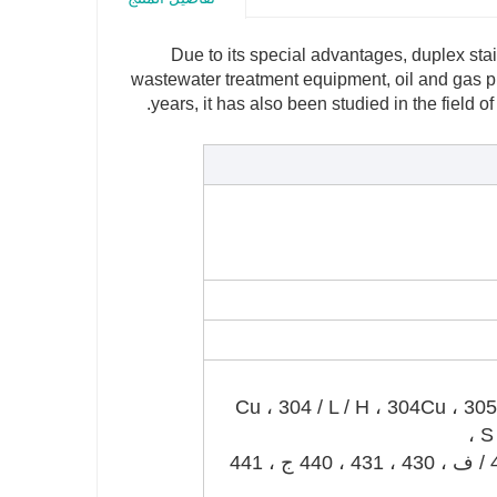
Due to its special advantages, duplex sta
wastewater treatment equipment, oil and gas pi
years, it has also been studied in the field 
Cu ، 304 / L / H ، 304Cu ، 305 ، 309 / S ،  /
S 
400 سلسلة: 409 / L ، 410 ، 416 / ف ، 420 / ف ، 430 ، 431 ، 440 ج ، 441