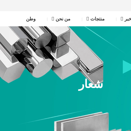
بر
منتجات
من نحن
وطن
شعار