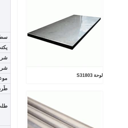
2 مم أسلاك الفولاذ المجلفنة
اتصل الآن
سط
يكت
شرو
شرو
لوحة S31803
موعد
طَرد
لوحة S31803
طلب
اتصل الآن