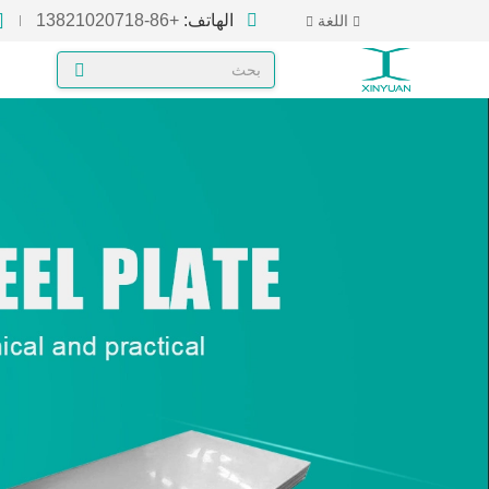
الهاتف:
+86-13821020718
اللغة