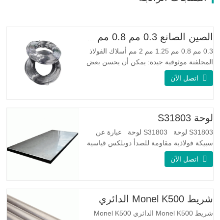
الصين الصانع 0.3 مم 0.8 مم 1.25 مم 2 مم أسلاك الفولاذ المجلفنة
0.3 مم 0.8 مم 1.25 مم 2 مم أسلاك الفولاذ
المجلفنة موثوقية جيدة: يمكن أن يحسن بعض
العقد والنتوءات والصدأ على الأسلاك الفولاذية
اتصل الآن
مرونة جيدة: صلابة الفولاذ المجلفن جيدة جدًا،
والمرونة جيدة جدًا، ومناسبة جدًا لصنع الربيع
مواصفة اسم المنتج الأسلاك المجلفنة
لوحة S31803
S31803 لوحة S31803 لوحة عبارة عن
سبيكة فولاذية مقاومة للصدأ دوبلكس قياسية
على الوجهين. لديها بنية مجهرية من
اتصل الآن
الأوستينيت إلى نسبة الفريت. SA 240 UNS
S31803 Sheet عبارة عن مزيج من الثبات
الميكانيكي الموثوق به ، والليونة ، وخصائص
مقاومة التآكل الجيدة. تكون قيم PREN أعلى
شريط Monel K500 الدائري
من 34 مما يشير إلى أن مقاومة
شريط Monel K500 الدائري Monel K500