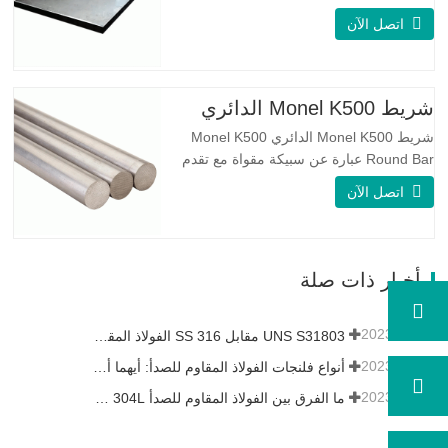
على الوجهين. لديها بنية مجهرية من
اتصل الآن
الأوستينيت إلى نسبة الفريت. SA 240 UNS
S31803 Sheet عبارة عن مزيج من الثبات
الميكانيكي الموثوق به ، والليونة ، وخصائص
مقاومة التآكل الجيدة. تكون قيم PREN أعلى
شريط Monel K500 الدائري
من 34 مما يشير إلى أن مقاومة…
شريط Monel K500 الدائري Monel K500
Round Bar عبارة عن سبيكة مقواة مع تقدم
العمر ، ويتكون تركيبتها الأساسية من عناصر
اتصل الآن
مثل النيكل والنحاس. الذي يجمع بين مقاومة
التآكل للسبيكة 400 والقوة العالية ومقاومة
التعب ومقاومة التآكل. Monel K500 ||| | له
خصائص مقاومة ممتازة للتآكل. هذه الخصائص
أخبار ذات صلة
تشبه Monel 400.…
2023-05-11
UNS S31803 مقابل SS 316 الفولاذ المقاوم للصدأ - ما هو الفرق
2023-04-27
أنواع فلنجات الفولاذ المقاوم للصدأ: أيهما أفضل بالنسبة لك؟
2023-04-25
ما الفرق بين الفولاذ المقاوم للصدأ 304L و 316L؟